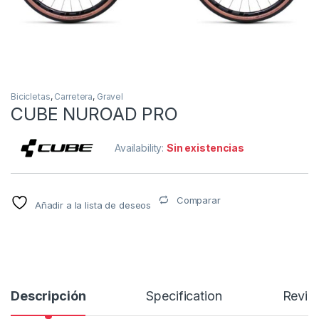
Bicicletas
,
Carretera
,
Gravel
CUBE NUROAD PRO
Availability:
Sin existencias
Comparar
Añadir a la lista de deseos
Descripción
Specification
Revie