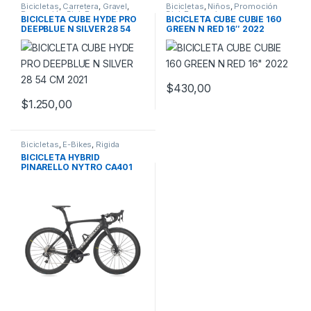
Bicicletas
,
Carretera
,
Gravel
,
Bicicletas
,
Niños
,
Promoción
Promoción Bici
,
Promociones
,
Bici
,
Promociones
BICICLETA CUBE HYDE PRO
BICICLETA CUBE CUBIE 160
Ruta
DEEPBLUE N SILVER 28 54
GREEN N RED 16″ 2022
CM 2021
$
430,00
$
1.250,00
Este producto tiene múltiples variantes. Las opciones se pueden
Bicicletas
,
E-Bikes
,
Rigida
BICICLETA HYBRID
PINARELLO NYTRO CA401
BLACK 700 53 CM 2021