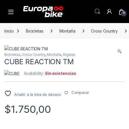
Open
0
Inicio
Bicicletas
Montaña
Cross Country
Bicicletas
,
Cross Country
,
Montaña
,
Rigidas
CUBE REACTION TM
Availability:
Sin existencias
Comparar
Añadir a la lista de deseos
$
1.750,00