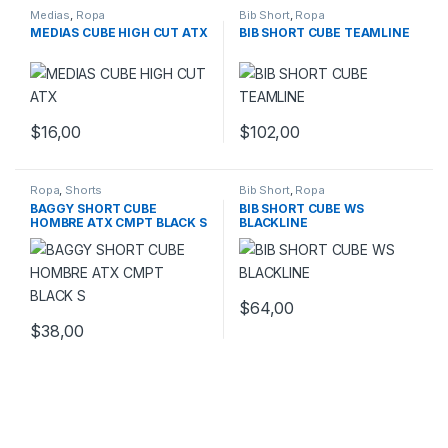
Medias
,
Ropa
Bib Short
,
Ropa
MEDIAS CUBE HIGH CUT ATX
BIB SHORT CUBE TEAMLINE
$
16,00
$
102,00
Este producto tiene múltiples variantes. Las opciones se pueden
Este producto tiene múltiples v
Ropa
,
Shorts
Bib Short
,
Ropa
BAGGY SHORT CUBE
BIB SHORT CUBE WS
HOMBRE ATX CMPT BLACK S
BLACKLINE
$
64,00
$
38,00
Este producto tiene múltiples variantes. Las opciones se pueden