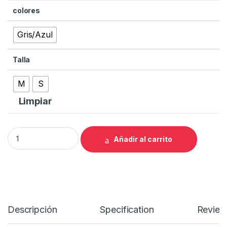
colores
Gris/Azul
Talla
M
S
Limpiar
JERSEY CUBE BLACKLINE CMPT quantity
Añadir al carrito
Descripción
Specification
Review