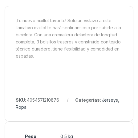
¡Tu nuevo maillot favorito! Solo un vistazo a este
llamativo maillot te hará sentir ansioso por subirte a la
bicicleta. Con una cremallera delantera de longitud
completa, 3 bolsillos traseros y construido con tejido
técnico duradero, tiene flexibilidad y comodidad en
espadas.
SKU:
4054571210876
Categorías:
Jerseys
,
Ropa
Peso
0,5 kg