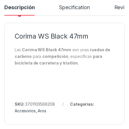
Descripción
Specification
Revie
Corima WS Black 47mm
Las
Corima WS Black 47mm
son unas
ruedas de
carbono
para
competición
, específicas
para
bicicleta de carretera y triatlón.
SKU:
3701103566208
Categorías:
Accesorios
,
Aros