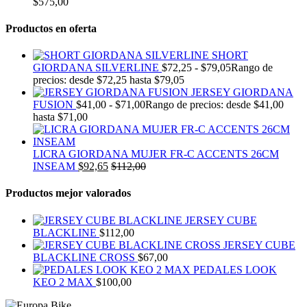
$
575,00
Productos en oferta
SHORT
GIORDANA SILVERLINE
$
72,25
-
$
79,05
Rango de
precios: desde $72,25 hasta $79,05
JERSEY GIORDANA
FUSION
$
41,00
-
$
71,00
Rango de precios: desde $41,00
hasta $71,00
LICRA GIORDANA MUJER FR-C ACCENTS 26CM
INSEAM
$
92,65
$
112,00
Productos mejor valorados
JERSEY CUBE
BLACKLINE
$
112,00
JERSEY CUBE
BLACKLINE CROSS
$
67,00
PEDALES LOOK
KEO 2 MAX
$
100,00