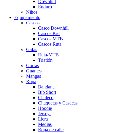
Downhill
Enduro
Niños
Equipamiento
Cascos
Casco Downhill
Cascos Kid
Cascos MTB
Cascos Ruta
Gafas
Ruta-MTB
Triatlón
Gorras
Guantes
Mangas
Ropa
Bandana
Bib Short
Chaleco
Chaquetas y Casacas
Hoodie
Jerseys
Licra
Medias
Ropa de calle