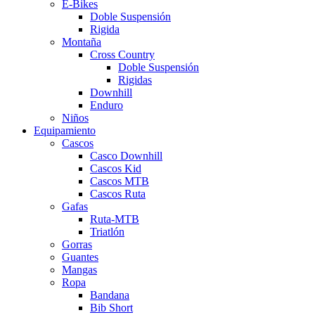
E-Bikes
Doble Suspensión
Rigida
Montaña
Cross Country
Doble Suspensión
Rigidas
Downhill
Enduro
Niños
Equipamiento
Cascos
Casco Downhill
Cascos Kid
Cascos MTB
Cascos Ruta
Gafas
Ruta-MTB
Triatlón
Gorras
Guantes
Mangas
Ropa
Bandana
Bib Short