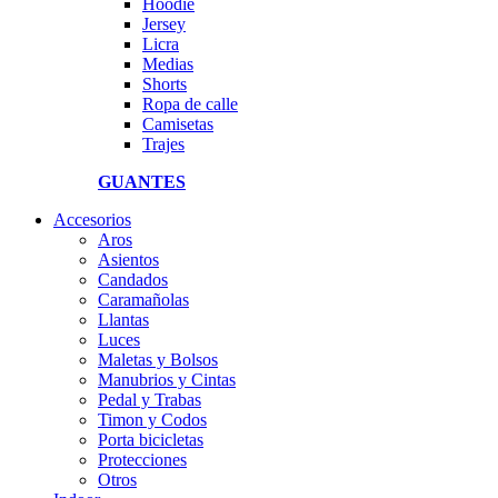
Hoodie
Jersey
Licra
Medias
Shorts
Ropa de calle
Camisetas
Trajes
GUANTES
Accesorios
Aros
Asientos
Candados
Caramañolas
Llantas
Luces
Maletas y Bolsos
Manubrios y Cintas
Pedal y Trabas
Timon y Codos
Porta bicicletas
Protecciones
Otros