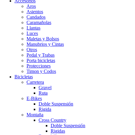
Accesorios
Aros
Asientos
Candados
Caramañolas
Llantas
Luces
Maletas y Bolsos
Manubrios y Cintas
Otros
Pedal y Trabas
Porta bicicletas
Protecciones
Timon y Codos
Bicicletas
Carretera
Gravel
Ruta
E-Bikes
Doble Suspensión
Rigida
Montaña
Cross Country
Doble Suspensión
Rigidas