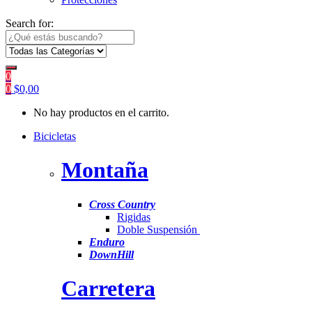
Search for:
0
0
$
0,00
No hay productos en el carrito.
Bicicletas
Montaña
Cross Country
Rigidas
Doble Suspensión
Enduro
DownHill
Carretera