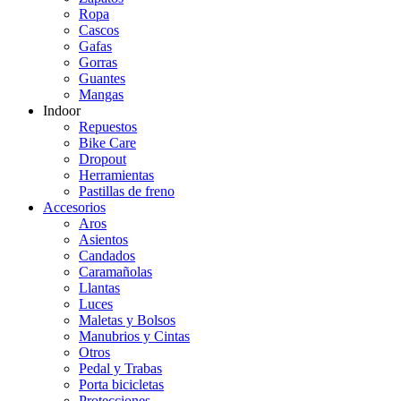
Ropa
Cascos
Gafas
Gorras
Guantes
Mangas
Indoor
Repuestos
Bike Care
Dropout
Herramientas
Pastillas de freno
Accesorios
Aros
Asientos
Candados
Caramañolas
Llantas
Luces
Maletas y Bolsos
Manubrios y Cintas
Otros
Pedal y Trabas
Porta bicicletas
Protecciones