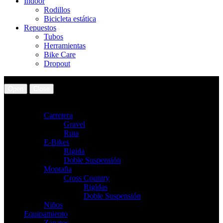
Indoor
Rodillos
Bicicleta estática
Repuestos
Tubos
Herramientas
Bike Care
Dropout
Open
Close
Bicicletas
Carretera
Gravel
Ruta
E-Bikes
Rigida
Doble Suspensión
Montaña
Cross Country
Rigidas
Doble Suspensión
Niños
Equipamiento
Zapatos