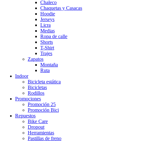
Chaleco
Chaquetas y Casacas
Hoodie
Jerseys
Licra
Medias
Ropa de calle
Shorts
T-Shirt
Trajes
Zapatos
Montaña
Ruta
Indoor
Bicicleta estática
Bicicletas
Rodillos
Promociones
Promoción 25
Promoción Bici
Repuestos
Bike Care
Dropout
Herramientas
Pastillas de freno