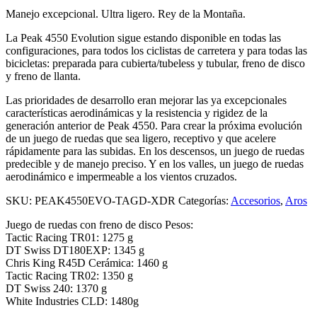
Manejo excepcional. Ultra ligero. Rey de la Montaña.
La Peak 4550 Evolution sigue estando disponible en todas las
configuraciones, para todos los ciclistas de carretera y para todas las
bicicletas: preparada para cubierta/tubeless y tubular, freno de disco
y freno de llanta.
Las prioridades de desarrollo eran mejorar las ya excepcionales
características aerodinámicas y la resistencia y rigidez de la
generación anterior de Peak 4550. Para crear la próxima evolución
de un juego de ruedas que sea ligero, receptivo y que acelere
rápidamente para las subidas. En los descensos, un juego de ruedas
predecible y de manejo preciso. Y en los valles, un juego de ruedas
aerodinámico e impermeable a los vientos cruzados.
SKU:
PEAK4550EVO-TAGD-XDR
Categorías:
Accesorios
,
Aros
Juego de ruedas con freno de disco Pesos:
Tactic Racing TR01: 1275 g
DT Swiss DT180EXP: 1345 g
Chris King R45D Cerámica: 1460 g
Tactic Racing TR02: 1350 g
DT Swiss 240: 1370 g
White Industries CLD: 1480g