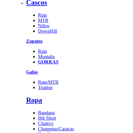
Cascos
Ruta
MTB
Niños
DownHill
Zapatos
Ruta
Montaña
GORRAS
Gafas
Ruta/MTB
Triatlon
Ropa
Bandana
Bib Short
Chaleco
Chaquetas/Casacas