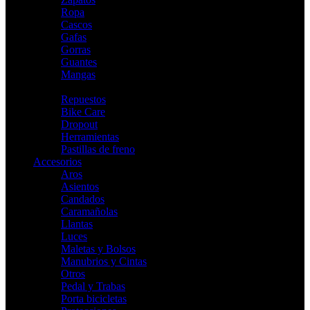
Ropa
Cascos
Gafas
Gorras
Guantes
Mangas
Indoor
Repuestos
Bike Care
Dropout
Herramientas
Pastillas de freno
Accesorios
Aros
Asientos
Candados
Caramañolas
Llantas
Luces
Maletas y Bolsos
Manubrios y Cintas
Otros
Pedal y Trabas
Porta bicicletas