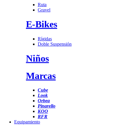
Ruta
Gravel
E-Bikes
Rígidas
Doble Suspensión
Niños
Marcas
Cube
Look
Orbea
Pinarello
KOO
RFR
Equipamiento