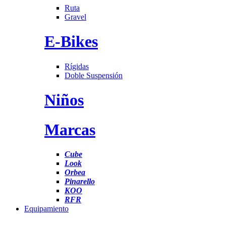
Ruta
Gravel
E-Bikes
Rígidas
Doble Suspensión
Niños
Marcas
Cube
Look
Orbea
Pinarello
KOO
RFR
Equipamiento