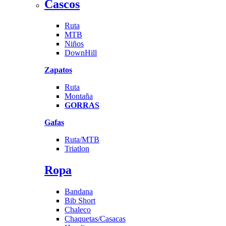
Cascos
Ruta
MTB
Niños
DownHill
Zapatos
Ruta
Montaña
GORRAS
Gafas
Ruta/MTB
Triatlon
Ropa
Bandana
Bib Short
Chaleco
Chaquetas/Casacas