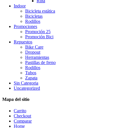
Ruta
Indoor
Bicicleta estática
Bicicletas
Rodillos
Promociones
Promoción 25
Promoción Bici
Repuestos
Bike Care
Dropout
Herramientas
Pastillas de freno
Rodillos
Tubos
Zapata
Sin Categoria
Uncategorized
Mapa del sitio
Carrito
Checkout
Comparar
Home