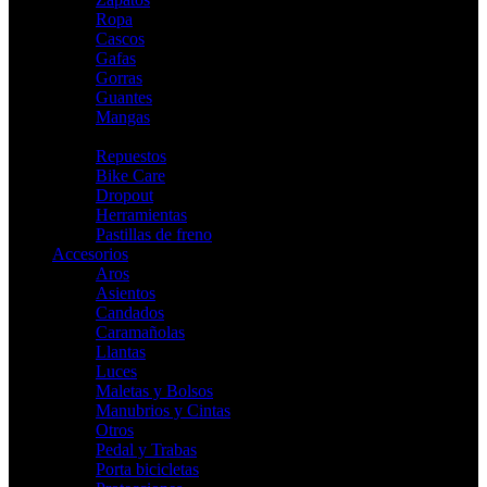
Ropa
Cascos
Gafas
Gorras
Guantes
Mangas
Indoor
Repuestos
Bike Care
Dropout
Herramientas
Pastillas de freno
Accesorios
Aros
Asientos
Candados
Caramañolas
Llantas
Luces
Maletas y Bolsos
Manubrios y Cintas
Otros
Pedal y Trabas
Porta bicicletas