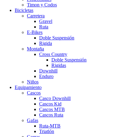
Timon y Codos
Bicicletas
Carretera
Gravel
Ruta
E-Bikes
Doble Suspensión
Rigida
Montaña
Cross Country
Doble Suspensión
Rigidas
Downhill
Enduro
Niños
Equipamiento
Cascos
Casco Downhill
Cascos Kid
Cascos MTB
Cascos Ruta
Gafas
Ruta-MTB
Triatlón
Gorras