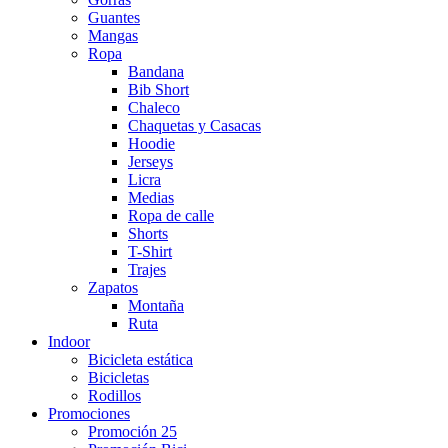
Guantes
Mangas
Ropa
Bandana
Bib Short
Chaleco
Chaquetas y Casacas
Hoodie
Jerseys
Licra
Medias
Ropa de calle
Shorts
T-Shirt
Trajes
Zapatos
Montaña
Ruta
Indoor
Bicicleta estática
Bicicletas
Rodillos
Promociones
Promoción 25