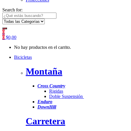
Search for:
0
0
$
0,00
No hay productos en el carrito.
Bicicletas
Montaña
Cross Country
Rigidas
Doble Suspensión
Enduro
DownHill
Carretera