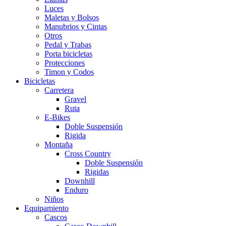
Luces
Maletas y Bolsos
Manubrios y Cintas
Otros
Pedal y Trabas
Porta bicicletas
Protecciones
Timon y Codos
Bicicletas
Carretera
Gravel
Ruta
E-Bikes
Doble Suspensión
Rigida
Montaña
Cross Country
Doble Suspensión
Rigidas
Downhill
Enduro
Niños
Equipamiento
Cascos