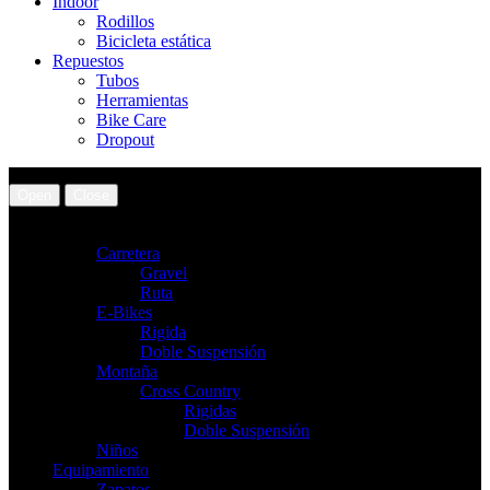
Indoor
Rodillos
Bicicleta estática
Repuestos
Tubos
Herramientas
Bike Care
Dropout
Open
Close
Bicicletas
Carretera
Gravel
Ruta
E-Bikes
Rigida
Doble Suspensión
Montaña
Cross Country
Rigidas
Doble Suspensión
Niños
Equipamiento
Zapatos