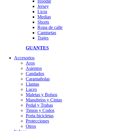
Hoodie
Jersey
Licra
Medias
Shorts
Ropa de calle
Camisetas
Trajes
GUANTES
Accesorios
Aros
Asientos
Candados
Caramañolas
Llantas
Luces
Maletas y Bolsos
Manubrios y Cintas
Pedal y Trabas
Timon y Codos
Porta bicicletas
Protecciones
Otros