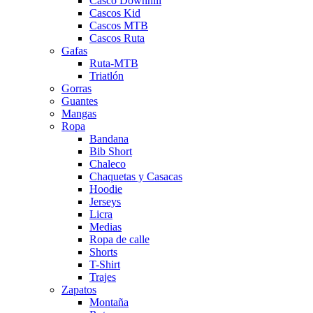
Casco Downhill
Cascos Kid
Cascos MTB
Cascos Ruta
Gafas
Ruta-MTB
Triatlón
Gorras
Guantes
Mangas
Ropa
Bandana
Bib Short
Chaleco
Chaquetas y Casacas
Hoodie
Jerseys
Licra
Medias
Ropa de calle
Shorts
T-Shirt
Trajes
Zapatos
Montaña