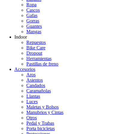
Ropa
Cascos
Gafas
Gorras
Guantes
Mangas
Indoor
Repuestos
Bike Care
Dropout
Herramientas
Pastillas de freno
Accesorios
Aros
Asientos
Candados
Caramañolas
Llantas
Luces
Maletas y Bolsos
Manubrios y Cintas
Otros
Pedal y Trabas
Porta bicicletas
Protecciones