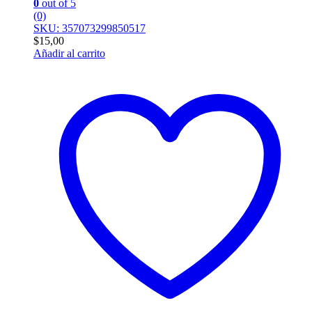
0
out of 5
(0)
SKU: 357073299850517
$
15,00
Añadir al carrito