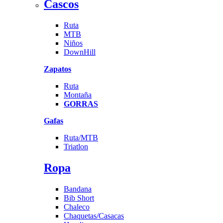
Cascos
Ruta
MTB
Niños
DownHill
Zapatos
Ruta
Montaña
GORRAS
Gafas
Ruta/MTB
Triatlon
Ropa
Bandana
Bib Short
Chaleco
Chaquetas/Casacas