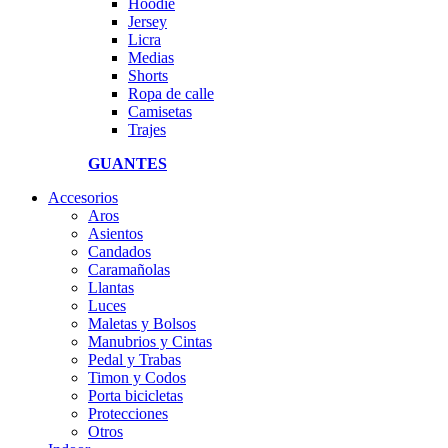
Hoodie
Jersey
Licra
Medias
Shorts
Ropa de calle
Camisetas
Trajes
GUANTES
Accesorios
Aros
Asientos
Candados
Caramañolas
Llantas
Luces
Maletas y Bolsos
Manubrios y Cintas
Pedal y Trabas
Timon y Codos
Porta bicicletas
Protecciones
Otros