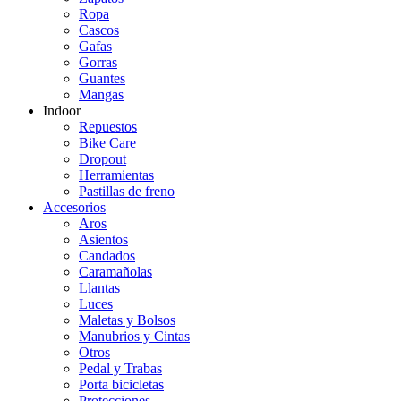
Ropa
Cascos
Gafas
Gorras
Guantes
Mangas
Indoor
Repuestos
Bike Care
Dropout
Herramientas
Pastillas de freno
Accesorios
Aros
Asientos
Candados
Caramañolas
Llantas
Luces
Maletas y Bolsos
Manubrios y Cintas
Otros
Pedal y Trabas
Porta bicicletas
Protecciones