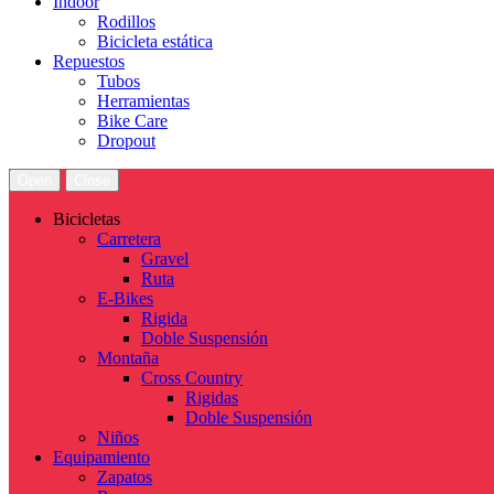
Indoor
Rodillos
Bicicleta estática
Repuestos
Tubos
Herramientas
Bike Care
Dropout
Open
Close
Bicicletas
Carretera
Gravel
Ruta
E-Bikes
Rigida
Doble Suspensión
Montaña
Cross Country
Rigidas
Doble Suspensión
Niños
Equipamiento
Zapatos