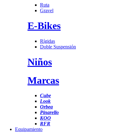
Ruta
Gravel
E-Bikes
Rígidas
Doble Suspensión
Niños
Marcas
Cube
Look
Orbea
Pinarello
KOO
RFR
Equipamiento