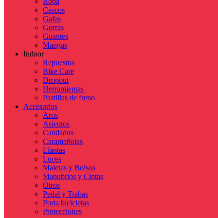
Ropa
Cascos
Gafas
Gorras
Guantes
Mangas
Indoor
Repuestos
Bike Care
Dropout
Herramientas
Pastillas de freno
Accesorios
Aros
Asientos
Candados
Caramañolas
Llantas
Luces
Maletas y Bolsos
Manubrios y Cintas
Otros
Pedal y Trabas
Porta bicicletas
Protecciones