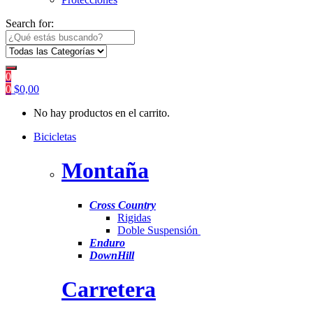
Search for:
0
0
$
0,00
No hay productos en el carrito.
Bicicletas
Montaña
Cross Country
Rigidas
Doble Suspensión
Enduro
DownHill
Carretera