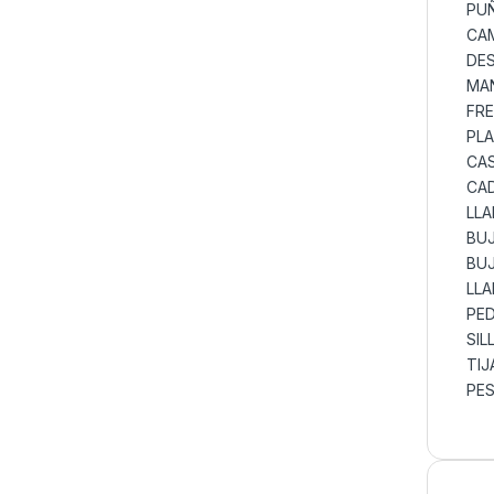
PUÑ
CAM
DES
MAN
FRE
PLA
CAS
CAD
LLA
BUJ
BUJ
LLA
PE
SIL
TIJ
PES