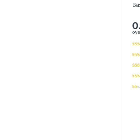
Ba
0
ove