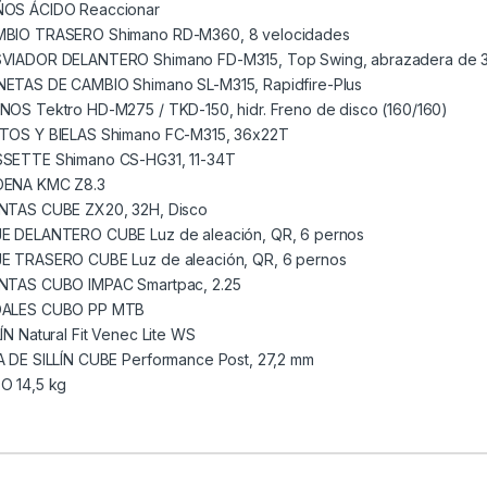
OS ÁCIDO Reaccionar
BIO TRASERO Shimano RD-M360, 8 velocidades
VIADOR DELANTERO Shimano FD-M315, Top Swing, abrazadera de 
ETAS DE CAMBIO Shimano SL-M315, Rapidfire-Plus
NOS Tektro HD-M275 / TKD-150, hidr. Freno de disco (160/160)
TOS Y BIELAS Shimano FC-M315, 36x22T
SETTE Shimano CS-HG31, 11-34T
ENA KMC Z8.3
NTAS CUBE ZX20, 32H, Disco
E DELANTERO CUBE Luz de aleación, QR, 6 pernos
E TRASERO CUBE Luz de aleación, QR, 6 pernos
NTAS CUBO IMPAC Smartpac, 2.25
DALES CUBO PP MTB
LÍN Natural Fit Venec Lite WS
A DE SILLÍN CUBE Performance Post, 27,2 mm
O 14,5 kg