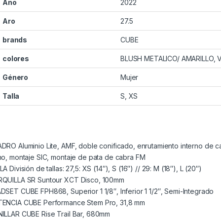
Año
2022
Aro
27.5
brands
CUBE
colores
BLUSH METALICO/ AMARILLO,
Género
Mujer
Talla
S, XS
DRO Aluminio Lite, AMF, doble conificado, enrutamiento interno de c
no, montaje SIC, montaje de pata de cabra FM
A División de tallas: 27,5: XS (14″), S (16″) // 29: M (18″), L (20″)
QUILLA SR Suntour XCT Disco, 100mm
DSET CUBE FPH868, Superior 1 1/8″, Inferior 1 1/2″, Semi-Integrado
ENCIA CUBE Performance Stem Pro, 31,8 mm
ILLAR CUBE Rise Trail Bar, 680mm