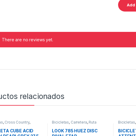
There are no reviews yet.
uctos relacionados
as
,
Cross Country
,
Bicicletas
,
Carretera
,
Ruta
Bicicletas
a
,
Rigidas
Montaña
,
LETA CUBE ACID
LOOK 785 HUEZ DISC
BICICL