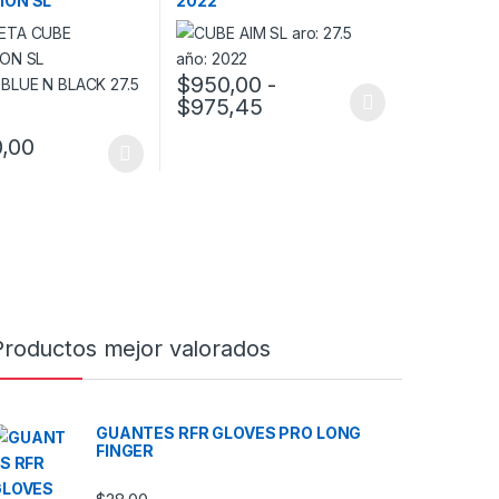
ION SL
2022
EBLUE N BLACK
 2022
$
950,00
-
Rango de precios: des
$
975,45
Este producto tiene múltiples variantes. Las
a página de producto
0,00
ucto tiene múltiples variantes. Las opciones se pueden elegir en la 
Productos mejor valorados
GUANTES RFR GLOVES PRO LONG
FINGER
5 hasta $79,05