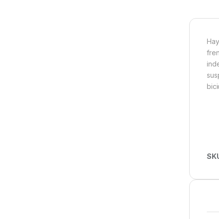
Hay
fre
ind
sus
bic
SK