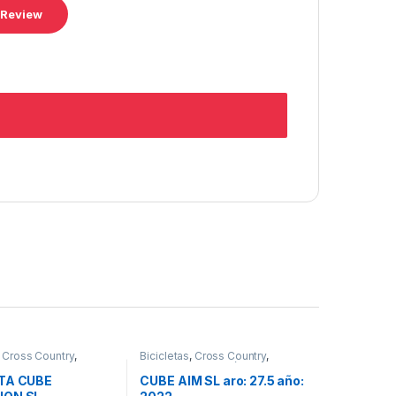
,
Cross Country
,
Bicicletas
,
Cross Country
,
Rigidas
Montaña
,
Promoción Bici
,
Promociones
,
Rigidas
ETA CUBE
CUBE AIM SL aro: 27.5 año: