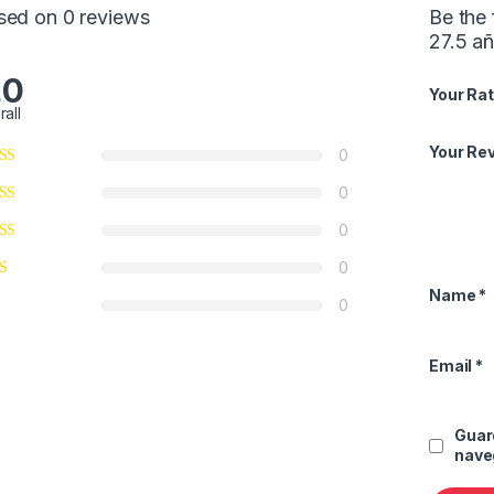
sed on 0 reviews
Be the
27.5 a
.0
Your Rat
rall
Your Re
0
0
0
0
Name
*
0
Email
*
Guar
nave