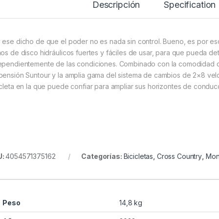
Descripción
Specification
 ese dicho de que el poder no es nada sin control. Bueno, es por
nos de disco hidráulicos fuertes y fáciles de usar, para que pueda d
ependientemente de las condiciones. Combinado con la comodidad d
pensión Suntour y la amplia gama del sistema de cambios de 2×8 vel
icleta en la que puede confiar para ampliar sus horizontes de conducc
U:
4054571375162
Categorías:
Bicicletas
,
Cross Country
,
Mon
Peso
14,8 kg