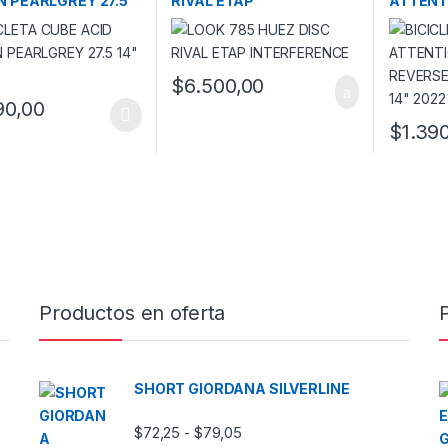
N PEARLGREY 27.5
RIVAL ETAP
ATTENT
022
INTERFERENCE
REVERS
27.5 14″
$
6.500,00
90,00
oducto tiene múltiples variantes. Las opciones se pueden elegir en l
$
1.39
Este prod
Productos en oferta
SHORT GIORDANA SILVERLINE
Rango de precios: desde $72,2
$
72,25
$
79,05
-