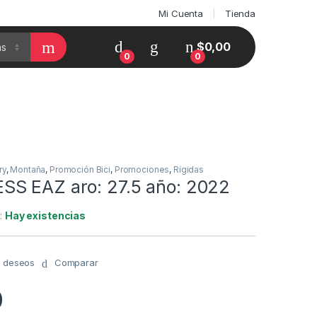
Mi Cuenta
Tienda
$
0,00
0
0
ry
,
Montaña
,
Promoción Bici
,
Promociones
,
Rigidas
S EAZ aro: 27.5 año: 2022
y:
Hay existencias
de deseos
Comparar
0