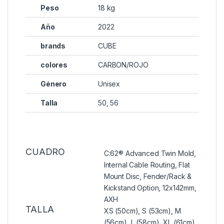
Peso
18 kg
Año
2022
brands
CUBE
colores
CARBON/ROJO
Género
Unisex
Talla
50, 56
CUADRO
C:62® Advanced Twin Mold,
Internal Cable Routing, Flat
Mount Disc, Fender/Rack &
Kickstand Option, 12x142mm,
AXH
TALLA
XS (50cm), S (53cm), M
(56cm), L (58cm), XL (61cm)