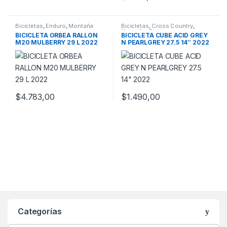
Este producto tiene múltiples v
Bicicletas
,
Enduro
,
Montaña
Bicicletas
,
Cross Country
,
Montaña
,
Rigidas
BICICLETA ORBEA RALLON
BICICLETA CUBE ACID GREY
M20 MULBERRY 29 L 2022
N PEARLGREY 27.5 14″ 2022
$
4.783,00
$
1.490,00
Este producto tiene múltiples variantes. Las opciones se pueden
Este producto tiene múltiples v
Categorías