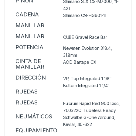
PIÑÓN
Shimano SLX CS-M7000, 11-
42T
CADENA
Shimano CN-HG601-11
MANILLAR
MANILLAR
CUBE Gravel Race Bar
POTENCIA
Newmen Evolution 318.4,
31.8mm
CINTA DE
ACID Bartape CX
MANILLAR
DIRECCIÓN
VP, Top Integrated 1 1/8″,
Bottom Integrated 1 1/4″
RUEDAS
RUEDAS
Fulcrum Rapid Red 900 Disc,
700x22C, Tubeless Ready
NEUMÁTICOS
Schwalbe G-One Allround,
Kevlar, 40-622
EQUIPAMIENTO