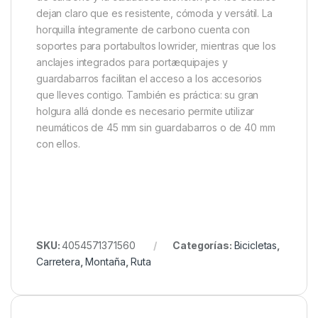
dejan claro que es resistente, cómoda y versátil. La
horquilla íntegramente de carbono cuenta con
soportes para portabultos lowrider, mientras que los
anclajes integrados para portæquipajes y
guardabarros facilitan el acceso a los accesorios
que lleves contigo. También es práctica: su gran
holgura allá donde es necesario permite utilizar
neumáticos de 45 mm sin guardabarros o de 40 mm
con ellos.
SKU:
4054571371560
Categorías:
Bicicletas
,
Carretera
,
Montaña
,
Ruta