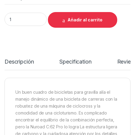
BICICLETA CUBE NUROAD C:62 PRO CARBON N RED 28 50 CM 
Añadir al carrito
Descripción
Specification
Review
Un buen cuadro de bicicletas para gravilla alía el
manejo dinámico de una bicicleta de carreras con la
robustez de una máquina de ciclocross y la
comodidad de una cicloturismo. Es complicado
encontrar el equilibrio de la combinación perfecta,
pero la Nuroad C:62 Pro lo logra La estructura ligera
de carbono y la cuidadosa atención por los detalles