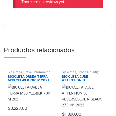
There are no reviews yet.
Productos relacionados
Bicicletas
,
Gravel
,
Promoción
Bicicletas
,
Cross Country
,
Bici
,
Promociones
Montaña
,
Rigidas
BICICLETA ORBEA TERRA
BICICLETA CUBE
M30 YEL-BLK 700 M 2021
ATTENTION SL
REVERSEBLUE N BLACK 27.5
14″ 2022
$
3.223,00
Este producto tiene múltiples variantes. Las opciones se pueden
$
1.390,00