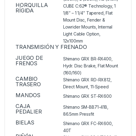
HORQUILLA
CUBE C:62® Technology, 1
RÍGIDA
1/8″ – 1 1/4″ Tapered, Flat
Mount Disc, Fender &
Lowrider Mounts, Internal
Light Cable Option,
12x100mm
TRANSMISIÓN Y FRENADO
JUEGO DE
Shimano GRX BR-RX400,
FRENOS
Hydr. Disc Brake, Flat Mount
(160/160)
CAMBIO
Shimano GRX RD-RX812,
TRASERO
Direct Mount, 11-Speed
MANDOS
Shimano GRX ST-RX600
CAJA
Shimano SM-BB71-41B,
PEDALIER
86.5mm Pressfit
BIELAS
Shimano GRX FC-RX600,
40T