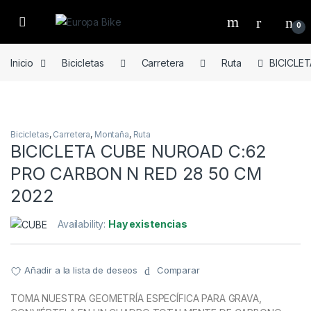
Open
0
Inicio
Bicicletas
Carretera
Ruta
BICICLE
Bicicletas
,
Carretera
,
Montaña
,
Ruta
BICICLETA CUBE NUROAD C:62
PRO CARBON N RED 28 50 CM
2022
Availability:
Hay existencias
Añadir a la lista de deseos
Comparar
TOMA NUESTRA GEOMETRÍA ESPECÍFICA PARA GRAVA,