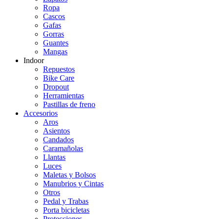
Ropa
Cascos
Gafas
Gorras
Guantes
Mangas
Indoor
Repuestos
Bike Care
Dropout
Herramientas
Pastillas de freno
Accesorios
Aros
Asientos
Candados
Caramañolas
Llantas
Luces
Maletas y Bolsos
Manubrios y Cintas
Otros
Pedal y Trabas
Porta bicicletas
Protecciones