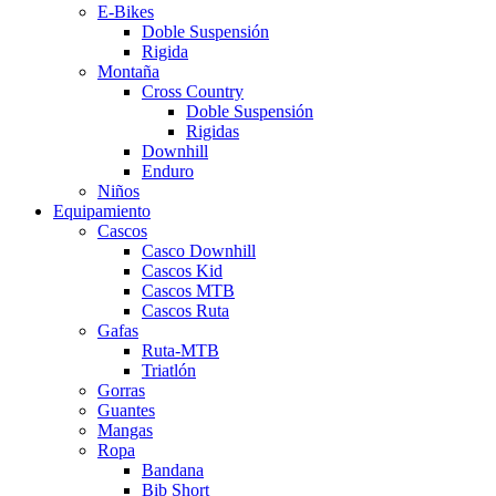
E-Bikes
Doble Suspensión
Rigida
Montaña
Cross Country
Doble Suspensión
Rigidas
Downhill
Enduro
Niños
Equipamiento
Cascos
Casco Downhill
Cascos Kid
Cascos MTB
Cascos Ruta
Gafas
Ruta-MTB
Triatlón
Gorras
Guantes
Mangas
Ropa
Bandana
Bib Short