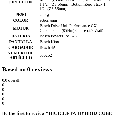
DIRECCIÓN
1 1/2″ (ZS 56mm), Bottom Zero-Stack 1
1/2″ (ZS 56mm)
PESO
24 kg
COLOR
actionteam
Bosch Drive Unit Performance CX
MOTOR
Generation 4 (85Nm) Cruise (250Watt)
BATERÍA
Bosch PowerTube 625
PANTALLA
Bosch Kiox
CARGADOR
Bosch 4A
NÚMERO DE
536252
ARTÍCULO
Based on 0 reviews
0.0
overall
0
0
0
0
0
Be the first to review “BICICLETA HYBRID CUBE