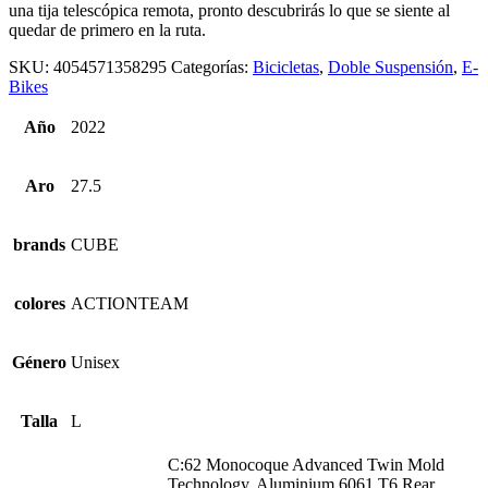
una tija telescópica remota, pronto descubrirás lo que se siente al
quedar de primero en la ruta.
SKU:
4054571358295
Categorías:
Bicicletas
,
Doble Suspensión
,
E-
Bikes
Año
2022
Aro
27.5
brands
CUBE
colores
ACTIONTEAM
Género
Unisex
Talla
L
C:62 Monocoque Advanced Twin Mold
Technology, Aluminium 6061 T6 Rear