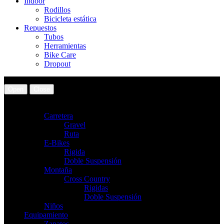
Indoor
Rodillos
Bicicleta estática
Repuestos
Tubos
Herramientas
Bike Care
Dropout
Open
Close
Bicicletas
Carretera
Gravel
Ruta
E-Bikes
Rigida
Doble Suspensión
Montaña
Cross Country
Rigidas
Doble Suspensión
Niños
Equipamiento
Zapatos