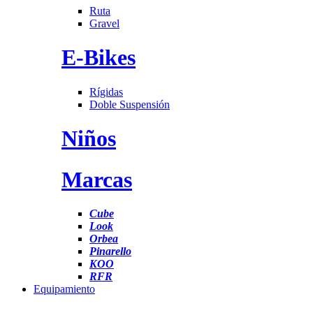
Ruta
Gravel
E-Bikes
Rígidas
Doble Suspensión
Niños
Marcas
Cube
Look
Orbea
Pinarello
KOO
RFR
Equipamiento