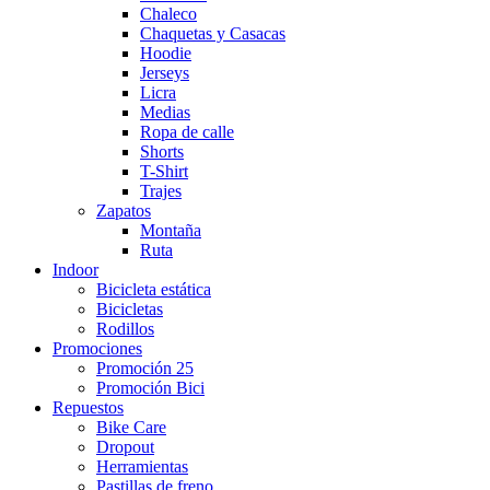
Chaleco
Chaquetas y Casacas
Hoodie
Jerseys
Licra
Medias
Ropa de calle
Shorts
T-Shirt
Trajes
Zapatos
Montaña
Ruta
Indoor
Bicicleta estática
Bicicletas
Rodillos
Promociones
Promoción 25
Promoción Bici
Repuestos
Bike Care
Dropout
Herramientas
Pastillas de freno