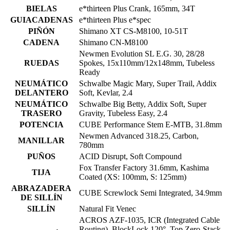
BIELAS
e*thirteen Plus Crank, 165mm, 34T
GUIACADENAS
e*thirteen Plus e*spec
PIÑÓN
Shimano XT CS-M8100, 10-51T
CADENA
Shimano CN-M8100
Newmen Evolution SL E.G. 30, 28/28
RUEDAS
Spokes, 15x110mm/12x148mm, Tubeless
Ready
NEUMÁTICO
Schwalbe Magic Mary, Super Trail, Addix
DELANTERO
Soft, Kevlar, 2.4
NEUMÁTICO
Schwalbe Big Betty, Addix Soft, Super
TRASERO
Gravity, Tubeless Easy, 2.4
POTENCIA
CUBE Performance Stem E-MTB, 31.8mm
Newmen Advanced 318.25, Carbon,
MANILLAR
780mm
PUÑOS
ACID Disrupt, Soft Compound
Fox Transfer Factory 31.6mm, Kashima
TIJA
Coated (XS: 100mm, S: 125mm)
ABRAZADERA
CUBE Screwlock Semi Integrated, 34.9mm
DE SILLÍN
SILLÍN
Natural Fit Venec
ACROS AZF-1035, ICR (Integrated Cable
Routing), BlockLock 120°, Top Zero-Stack