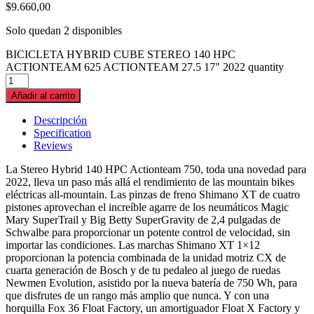
$
9.660,00
Solo quedan 2 disponibles
BICICLETA HYBRID CUBE STEREO 140 HPC
ACTIONTEAM 625 ACTIONTEAM 27.5 17" 2022 quantity
Añadir al carrito
Descripción
Specification
Reviews
La Stereo Hybrid 140 HPC Actionteam 750, toda una novedad para
2022, lleva un paso más allá el rendimiento de las mountain bikes
eléctricas all-mountain. Las pinzas de freno Shimano XT de cuatro
pistones aprovechan el increíble agarre de los neumáticos Magic
Mary SuperTrail y Big Betty SuperGravity de 2,4 pulgadas de
Schwalbe para proporcionar un potente control de velocidad, sin
importar las condiciones. Las marchas Shimano XT 1×12
proporcionan la potencia combinada de la unidad motriz CX de
cuarta generación de Bosch y de tu pedaleo al juego de ruedas
Newmen Evolution, asistido por la nueva batería de 750 Wh, para
que disfrutes de un rango más amplio que nunca. Y con una
horquilla Fox 36 Float Factory, un amortiguador Float X Factory y