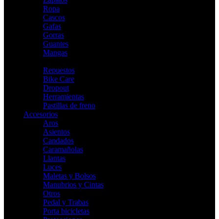
Ropa
Cascos
Gafas
Gorras
Guantes
Mangas
Indoor
Repuestos
Bike Care
Dropout
Herramientas
Pastillas de freno
Accesorios
Aros
Asientos
Candados
Caramañolas
Llantas
Luces
Maletas y Bolsos
Manubrios y Cintas
Otros
Pedal y Trabas
Porta bicicletas