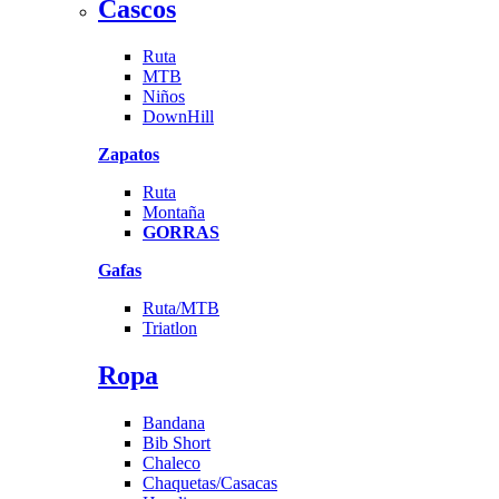
Cascos
Ruta
MTB
Niños
DownHill
Zapatos
Ruta
Montaña
GORRAS
Gafas
Ruta/MTB
Triatlon
Ropa
Bandana
Bib Short
Chaleco
Chaquetas/Casacas