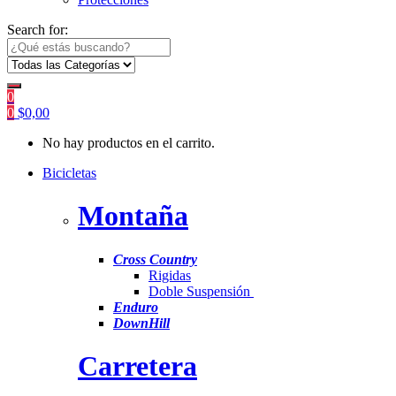
Search for:
0
0
$
0,00
No hay productos en el carrito.
Bicicletas
Montaña
Cross Country
Rigidas
Doble Suspensión
Enduro
DownHill
Carretera