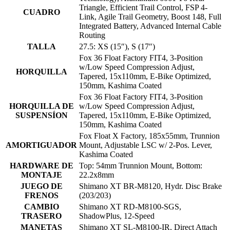
Triangle, Efficient Trail Control, FSP 4-
CUADRO
Link, Agile Trail Geometry, Boost 148, Full
Integrated Battery, Advanced Internal Cable
Routing
TALLA
27.5: XS (15″), S (17″)
Fox 36 Float Factory FIT4, 3-Position
w/Low Speed Compression Adjust,
HORQUILLA
Tapered, 15x110mm, E-Bike Optimized,
150mm, Kashima Coated
Fox 36 Float Factory FIT4, 3-Position
HORQUILLA DE
w/Low Speed Compression Adjust,
SUSPENSÍON
Tapered, 15x110mm, E-Bike Optimized,
150mm, Kashima Coated
Fox Float X Factory, 185x55mm, Trunnion
AMORTIGUADOR
Mount, Adjustable LSC w/ 2-Pos. Lever,
Kashima Coated
HARDWARE DE
Top: 54mm Trunnion Mount, Bottom:
MONTAJE
22.2x8mm
JUEGO DE
Shimano XT BR-M8120, Hydr. Disc Brake
FRENOS
(203/203)
CAMBIO
Shimano XT RD-M8100-SGS,
TRASERO
ShadowPlus, 12-Speed
MANETAS
Shimano XT SL-M8100-IR, Direct Attach