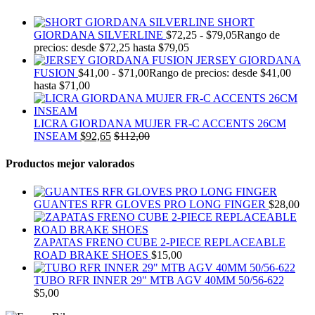
SHORT
GIORDANA SILVERLINE
$
72,25
-
$
79,05
Rango de
precios: desde $72,25 hasta $79,05
JERSEY GIORDANA
FUSION
$
41,00
-
$
71,00
Rango de precios: desde $41,00
hasta $71,00
LICRA GIORDANA MUJER FR-C ACCENTS 26CM
INSEAM
$
92,65
$
112,00
Productos mejor valorados
GUANTES RFR GLOVES PRO LONG FINGER
$
28,00
ZAPATAS FRENO CUBE 2-PIECE REPLACEABLE
ROAD BRAKE SHOES
$
15,00
TUBO RFR INNER 29" MTB AGV 40MM 50/56-622
$
5,00