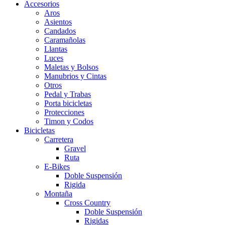
Accesorios
Aros
Asientos
Candados
Caramañolas
Llantas
Luces
Maletas y Bolsos
Manubrios y Cintas
Otros
Pedal y Trabas
Porta bicicletas
Protecciones
Timon y Codos
Bicicletas
Carretera
Gravel
Ruta
E-Bikes
Doble Suspensión
Rigida
Montaña
Cross Country
Doble Suspensión
Rigidas