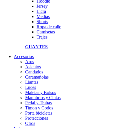
Hoodie
Jersey
Licra
Medias
Shorts
Ropa de calle
Camisetas
Trajes
GUANTES
Accesorios
Aros
Asientos
Candados
Caramañolas
Llantas
Luces
Maletas y Bolsos
Manubrios y Cintas
Pedal y Trabas
Timon y Codos
Porta bicicletas
Protecciones
Otros