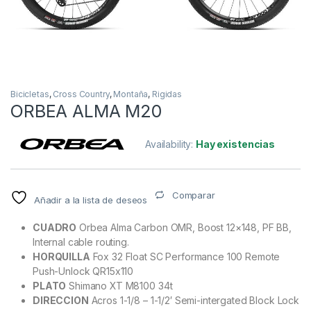
Bicicletas
,
Cross Country
,
Montaña
,
Rigidas
ORBEA ALMA M20
Availability:
Hay existencias
Comparar
Añadir a la lista de deseos
CUADRO
Orbea Alma Carbon OMR, Boost 12×148, PF BB,
Internal cable routing.
HORQUILLA
Fox 32 Float SC Performance 100 Remote
Push-Unlock QR15x110
PLATO
Shimano XT M8100 34t
DIRECCION
Acros 1-1/8 – 1-1/2′ Semi-intergated Block Lock