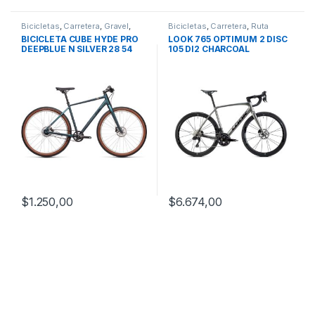
Bicicletas
,
Carretera
,
Gravel
,
Bicicletas
,
Carretera
,
Ruta
Promoción Bici
,
Promociones
,
BICICLETA CUBE HYDE PRO
LOOK 765 OPTIMUM 2 DISC
Ruta
DEEPBLUE N SILVER 28 54
105 DI2 CHARCOAL
CM 2021
METALLIC BLACK SATIN
$
1.250,00
$
6.674,00
Este producto tiene múltiples variantes. Las opciones se pueden
Este producto tiene múltiples v