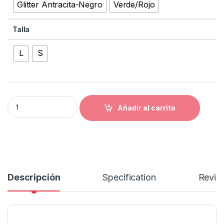
Glitter Antracita-Negro
Verde/Rojo
Talla
L
S
ORBEA ALMA M20 quantity
Añadir al carrito
Descripción
Specification
Revie