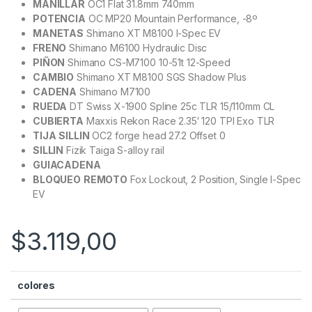
MANILLAR
OC1 Flat 31.8mm 740mm
POTENCIA
OC MP20 Mountain Performance, -8º
MANETAS
Shimano XT M8100 I-Spec EV
FRENO
Shimano M6100 Hydraulic Disc
PIÑON
Shimano CS-M7100 10-51t 12-Speed
CAMBIO
Shimano XT M8100 SGS Shadow Plus
CADENA
Shimano M7100
RUEDA
DT Swiss X-1900 Spline 25c TLR 15/110mm CL
CUBIERTA
Maxxis Rekon Race 2.35′ 120 TPI Exo TLR
TIJA
SILLIN
OC2 forge head 27.2 Offset 0
SILLIN
Fizik Taiga S-alloy rail
GUIACADENA
BLOQUEO
REMOTO
Fox Lockout, 2 Position, Single I-Spec
EV
$
3.119,00
colores