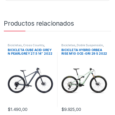
Productos relacionados
Bicicletas
,
Cross Country
,
Bicicletas
,
Doble Suspensión
,
Montaña
,
Rigidas
E-Bikes
,
Promoción Bici
,
BICICLETA CUBE ACID GREY
BICICLETA HYBRID ORBEA
Promociones
N PEARLGREY 27.5 14″ 2022
RISE M10 OCE-GRI 29 S 2022
$
1.490,00
$
9.925,00
Este producto tiene múltiples variantes. Las opciones se pueden
Este producto tiene múltiples v