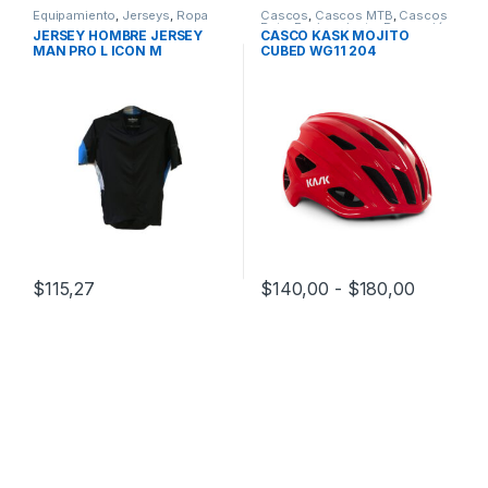
Equipamiento
,
Jerseys
,
Ropa
Cascos
,
Cascos MTB
,
Cascos
Ruta
,
Equipamiento
,
Promoción
JERSEY HOMBRE JERSEY
CASCO KASK MOJITO
25
,
Promociones
MAN PRO L ICON M
CUBED WG11 204
Rango de
$
115,27
$
140,00
-
$
180,00
Este producto tiene múltiples v