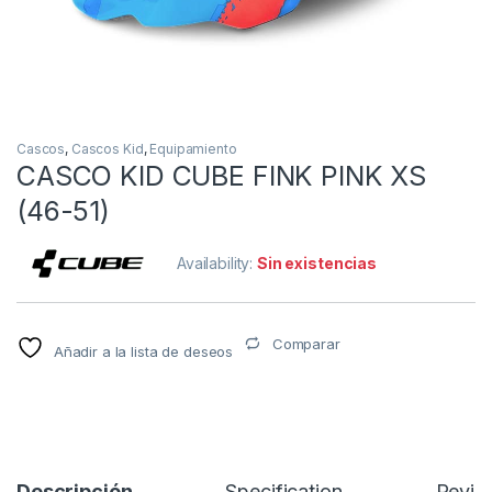
Cascos
,
Cascos Kid
,
Equipamiento
CASCO KID CUBE FINK PINK XS
(46-51)
Availability:
Sin existencias
Comparar
Añadir a la lista de deseos
Descripción
Specification
Revie