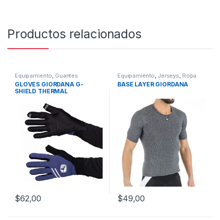
Productos relacionados
Equipamiento
,
Guantes
Equipamiento
,
Jerseys
,
Ropa
GLOVES GIORDANA G-
BASE LAYER GIORDANA
SHIELD THERMAL
$
62,00
$
49,00
Este producto tiene múltiples variantes. Las opciones se pueden
Este producto tiene múltiples v