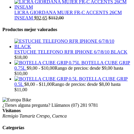
LICRA GIORDANA MUJER FR-C ACCENTS 26CM
INSEAM
$
92,65
$
112,00
Productos mejor valorados
ESTUCHE TELEFONO RFR IPHONE 6/7/8/10 BLACK
$
18,00
BOTELLA CUBE GRIP
0.75L
$
9,00
-
$
10,00
Rango de precios: desde $9,00 hasta
$10,00
BOTELLA CUBE GRIP
0.5L
$
8,00
-
$
11,00
Rango de precios: desde $8,00 hasta
$11,00
¿Tienes alguna pregunta? Llámanos
(07) 281 9781
Visítanos
Remigio Tamariz Crespo, Cuenca
Categorías