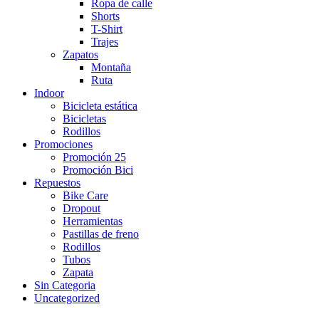
Ropa de calle
Shorts
T-Shirt
Trajes
Zapatos
Montaña
Ruta
Indoor
Bicicleta estática
Bicicletas
Rodillos
Promociones
Promoción 25
Promoción Bici
Repuestos
Bike Care
Dropout
Herramientas
Pastillas de freno
Rodillos
Tubos
Zapata
Sin Categoria
Uncategorized