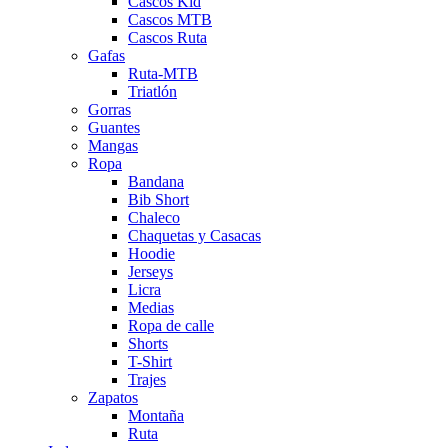
Cascos Kid
Cascos MTB
Cascos Ruta
Gafas
Ruta-MTB
Triatlón
Gorras
Guantes
Mangas
Ropa
Bandana
Bib Short
Chaleco
Chaquetas y Casacas
Hoodie
Jerseys
Licra
Medias
Ropa de calle
Shorts
T-Shirt
Trajes
Zapatos
Montaña
Ruta