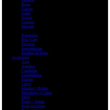
Ropa
Cascos
Gafas
Gorras
Guantes
Mangas
Indoor
Repuestos
Bike Care
Dropout
Herramientas
Pastillas de freno
Accesorios
Aros
Asientos
Candados
Caramañolas
Llantas
Luces
Maletas y Bolsos
Manubrios y Cintas
Otros
Pedal y Trabas
Porta bicicletas