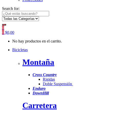
Search for:
0
0
$
0,00
No hay productos en el carrito.
Bicicletas
Montaña
Cross Country
Rigidas
Doble Suspensión
Enduro
DownHill
Carretera