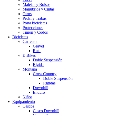
Maletas y Bolsos
Manubrios y Cintas
Otros
Pedal y Trabas
Porta bicicletas
Protecciones
Timon y Codos
Bicicletas
Carretera
Gravel
Ruta
E-Bikes
Doble Suspensión
Rigida
Montaña
Cross Country
Doble Suspensión
Rigidas
Downhill
Enduro
Niños
Equipamiento
Cascos
Casco Downhill