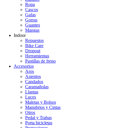
Ropa
Cascos
Gafas
Gorras
Guantes
Mangas
Indoor
Repuestos
Bike Care
Dropout
Herramientas
Pastillas de freno
Accesorios
Aros
Asientos
Candados
Caramañolas
Llantas
Luces
Maletas y Bolsos
Manubrios y Cintas
Otros
Pedal y Trabas
Porta bicicletas
Protecciones