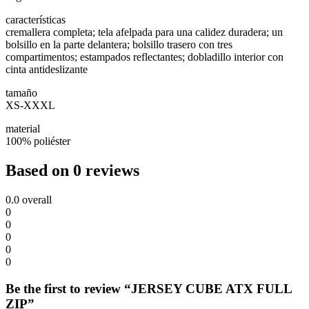
características
cremallera completa; tela afelpada para una calidez duradera; un
bolsillo en la parte delantera; bolsillo trasero con tres
compartimentos; estampados reflectantes; dobladillo interior con
cinta antideslizante
tamaño
XS-XXXL
material
100% poliéster
Based on 0 reviews
0.0
overall
0
0
0
0
0
Be the first to review “JERSEY CUBE ATX FULL
ZIP”