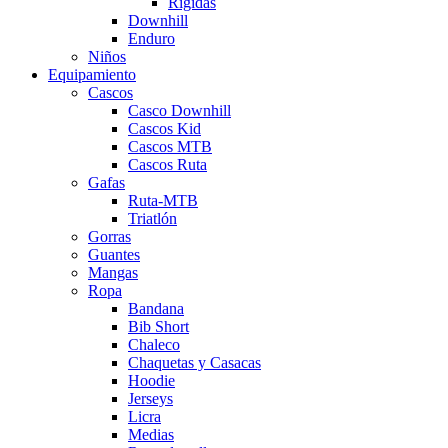
Rigidas
Downhill
Enduro
Niños
Equipamiento
Cascos
Casco Downhill
Cascos Kid
Cascos MTB
Cascos Ruta
Gafas
Ruta-MTB
Triatlón
Gorras
Guantes
Mangas
Ropa
Bandana
Bib Short
Chaleco
Chaquetas y Casacas
Hoodie
Jerseys
Licra
Medias