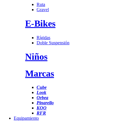
Ruta
Gravel
E-Bikes
Rígidas
Doble Suspensión
Niños
Marcas
Cube
Look
Orbea
Pinarello
KOO
RFR
Equipamiento