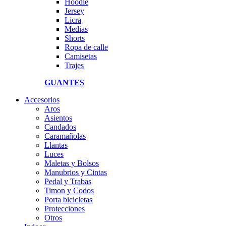
Hoodie
Jersey
Licra
Medias
Shorts
Ropa de calle
Camisetas
Trajes
GUANTES
Accesorios
Aros
Asientos
Candados
Caramañolas
Llantas
Luces
Maletas y Bolsos
Manubrios y Cintas
Pedal y Trabas
Timon y Codos
Porta bicicletas
Protecciones
Otros