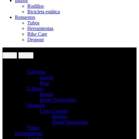
Indoor
Rodillos
Bicicleta estática
Repuestos
Tubos
Herramientas
Bike Care
Dropout
Open
Close
Bicicletas
Carretera
Gravel
Ruta
E-Bikes
Rigida
Doble Suspensión
Montaña
Cross Country
Rigidas
Doble Suspensión
Niños
Equipamiento
Zapatos