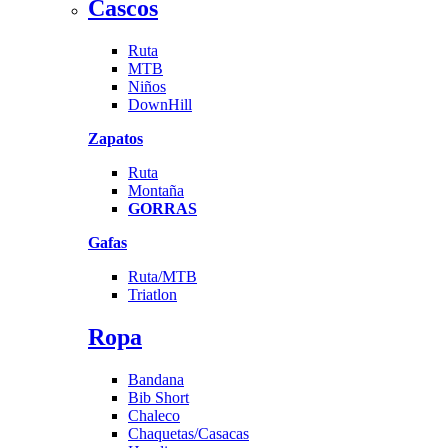
Cascos
Ruta
MTB
Niños
DownHill
Zapatos
Ruta
Montaña
GORRAS
Gafas
Ruta/MTB
Triatlon
Ropa
Bandana
Bib Short
Chaleco
Chaquetas/Casacas