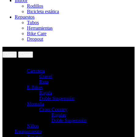
Indoor
Rodillos
Bicicleta estática
Repuestos
Tubos
Herramientas
Bike Care
Dropout
Open
Close
Bicicletas
Carretera
Gravel
Ruta
E-Bikes
Rigida
Doble Suspensión
Montaña
Cross Country
Rigidas
Doble Suspensión
Niños
Equipamiento
Zapatos