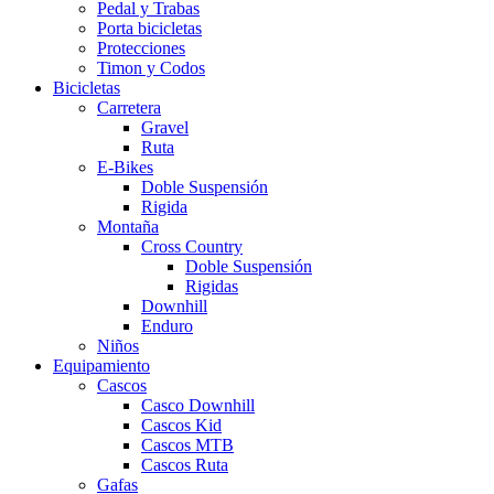
Pedal y Trabas
Porta bicicletas
Protecciones
Timon y Codos
Bicicletas
Carretera
Gravel
Ruta
E-Bikes
Doble Suspensión
Rigida
Montaña
Cross Country
Doble Suspensión
Rigidas
Downhill
Enduro
Niños
Equipamiento
Cascos
Casco Downhill
Cascos Kid
Cascos MTB
Cascos Ruta
Gafas