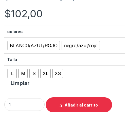
$
102,00
colores
BLANCO/AZUL/ROJO
negro/azul/rojo
Talla
L
M
S
XL
XS
Limpiar
JERSEY CUBE HOMBRE TEAMLINE quantity
Añadir al carrito