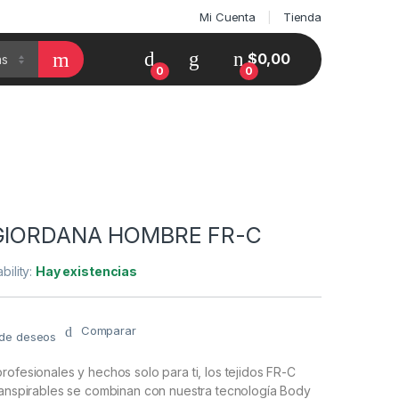
Mi Cuenta
Tienda
$
0,00
0
0
 GIORDANA HOMBRE FR-C
ability:
Hay existencias
Comparar
a de deseos
rofesionales y hechos solo para ti, los tejidos FR-C
transpirables se combinan con nuestra tecnología Body