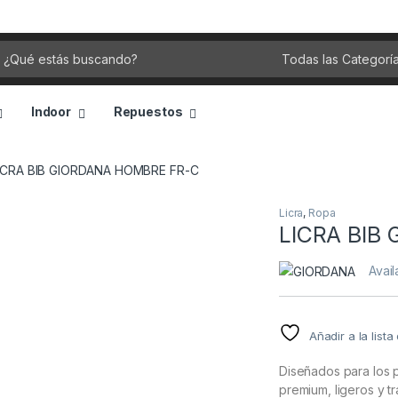
rch for:
Indoor
Repuestos
ICRA BIB GIORDANA HOMBRE FR-C
Licra
,
Ropa
LICRA BIB
Avail
Añadir a la list
Diseñados para los p
premium, ligeros y 