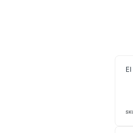
El
SK