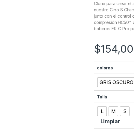
Clone para crear el 
nuestro Cirro S Cham
junto con el control 
compresión HC50™ uti
baberos FR-C Pro pa
$
154,00
colores
GRIS OSCURO
Talla
L
M
S
Limpiar