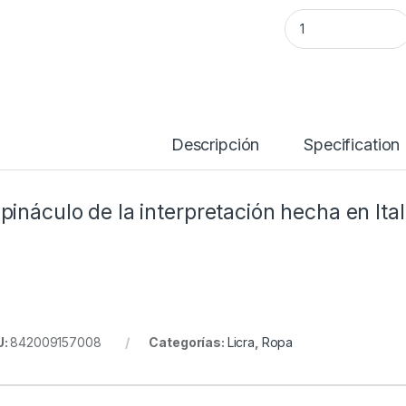
LICRA BIB GIORDA
Descripción
Specification
 pináculo de la interpretación hecha en Ital
U:
842009157008
Categorías:
Licra
,
Ropa