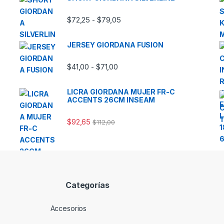
Rango de precios: desde $72,2
$
72,25
$
79,05
-
JERSEY GIORDANA FUSION
Rango de precios: desde $41,00
$
41,00
$
71,00
-
LICRA GIORDANA MUJER FR-C
ACCENTS 26CM INSEAM
$
92,65
$
112,00
Categorías
Accesorios