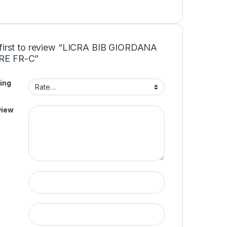
 first to review “LICRA BIB GIORDANA
E FR-C”
ing
view