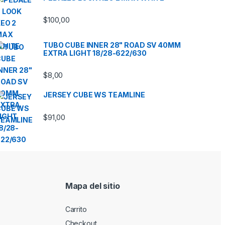
5 hasta $79,05
$
100,00
TUBO CUBE INNER 28" ROAD SV 40MM
EXTRA LIGHT 18/28-622/630
 hasta $71,00
$
8,00
JERSEY CUBE WS TEAMLINE
$
91,00
Mapa del sitio
Carrito
Checkout