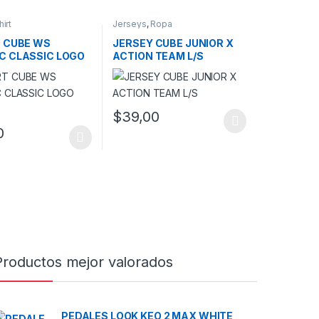
irt
Jerseys
,
Ropa
T CUBE WS
JERSEY CUBE JUNIOR X
C CLASSIC LOGO
ACTION TEAM L/S
$
39,00
a página de producto
as opciones se pueden elegir en la página de producto
Este producto tiene múltiples variantes. Las
0
ucto tiene múltiples variantes. Las opciones se pueden elegir en la 
Productos mejor valorados
PEDALES LOOK KEO 2 MAX WHITE