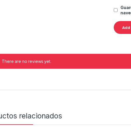
Guar
nave
There are no reviews yet.
uctos relacionados