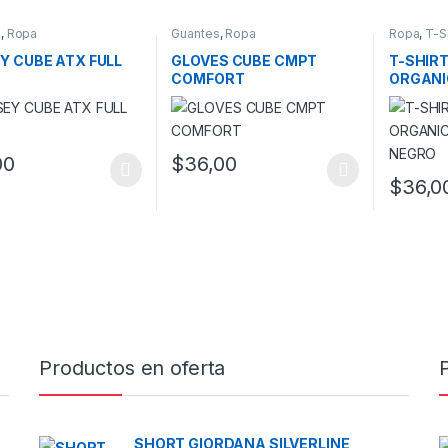
s
,
Ropa
Guantes
,
Ropa
Ropa
,
T-Sh
Y CUBE ATX FULL
GLOVES CUBE CMPT
T-SHIR
COMFORT
ORGANI
NEGRO
00
$
36,00
oducto tiene múltiples variantes. Las opciones se pueden elegir en l
Este producto tiene múltiples variantes. L
$
36,0
Este prod
Productos en oferta
SHORT GIORDANA SILVERLINE