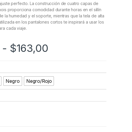
ajuste perfecto. La construcción de cuatro capas de
ois proporciona comodidad durante horas en el sillín
de la humedad y el soporte, mientras que la tela de alta
lizada en los pantalones cortos te inspirará a usar los
ra cada viaje.
Rango de precios
-
$
163,00
Negro
Negro/Rojo