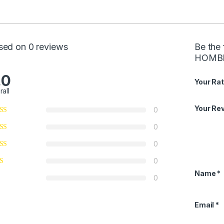
sed on 0 reviews
Be the
HOMBR
.0
Your Rat
rall
Your Re
0
0
0
0
Name
*
0
Email
*