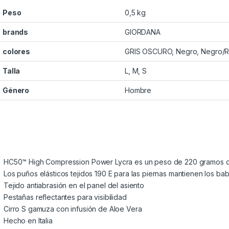
Peso
0,5 kg
brands
GIORDANA
colores
GRIS OSCURO, Negro, Negro/R
Talla
L, M, S
Género
Hombre
HC50™ High Compression Power Lycra es un peso de 220 gramos c
Los puños elásticos tejidos 190 E para las piernas mantienen los babe
Tejido antiabrasión en el panel del asiento
Pestañas reflectantes para visibilidad
Cirro S gamuza
con infusión de Aloe Vera
Hecho en Italia