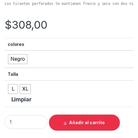
Los tirantes perforados te mantienen fresco y seco con dos nive
$
308,00
colores
Negro
Talla
L
XL
Limpiar
LICRA BIB GIORDANA HOMBRE NX-G BLACK L quantity
Añadir al carrito