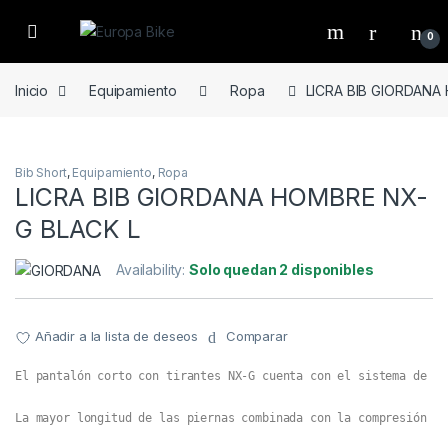
Open
0
Inicio
Equipamiento
Ropa
LICRA BIB GIORDANA
Bib Short
,
Equipamiento
,
Ropa
LICRA BIB GIORDANA HOMBRE NX-
G BLACK L
Availability:
Solo quedan 2 disponibles
Añadir a la lista de deseos
Comparar
El pantalón corto con tirantes NX-G cuenta con el sistema de pa
La mayor longitud de las piernas combinada con la compresión in