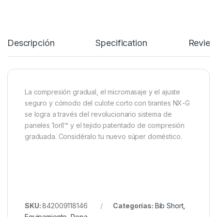
Descripción
Specification
Review
La compresión gradual, el micromasaje y el ajuste
seguro y cómodo del culote corto con tirantes NX-G
se logra a través del revolucionario sistema de
paneles 1on1™ y el tejido patentado de compresión
graduada. Considéralo tu nuevo súper doméstico.
SKU:
842009118146
Categorías:
Bib Short
,
Equipamiento
,
Ropa