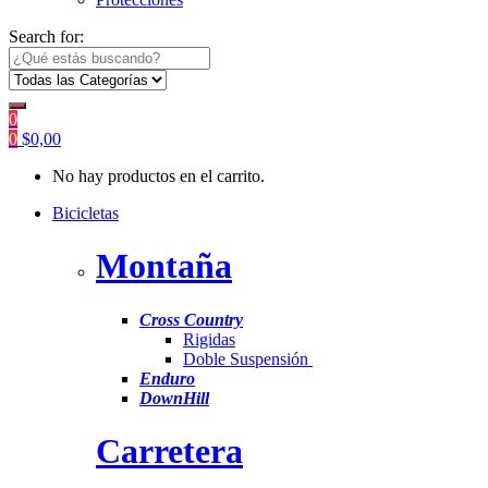
Search for:
0
0
$
0,00
No hay productos en el carrito.
Bicicletas
Montaña
Cross Country
Rigidas
Doble Suspensión
Enduro
DownHill
Carretera