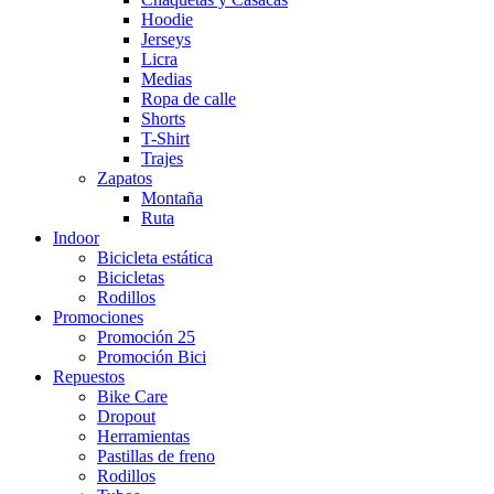
Hoodie
Jerseys
Licra
Medias
Ropa de calle
Shorts
T-Shirt
Trajes
Zapatos
Montaña
Ruta
Indoor
Bicicleta estática
Bicicletas
Rodillos
Promociones
Promoción 25
Promoción Bici
Repuestos
Bike Care
Dropout
Herramientas
Pastillas de freno
Rodillos