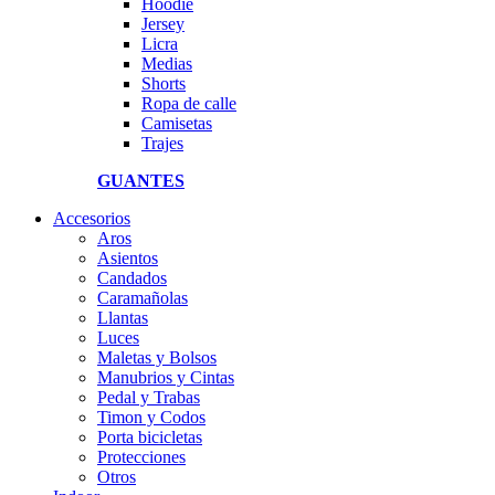
Hoodie
Jersey
Licra
Medias
Shorts
Ropa de calle
Camisetas
Trajes
GUANTES
Accesorios
Aros
Asientos
Candados
Caramañolas
Llantas
Luces
Maletas y Bolsos
Manubrios y Cintas
Pedal y Trabas
Timon y Codos
Porta bicicletas
Protecciones
Otros