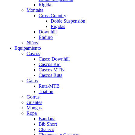
Rigida
Montaña
Cross Country
Doble Suspensión
Rigidas
Downhill
Enduro
Niños
Equipamiento
Cascos
Casco Downhill
Cascos Kid
Cascos MTB
Cascos Ruta
Gafas
Ruta-MTB
Triatlón
Gorras
Guantes
Mangas
Ropa
Bandana
Bib Short
Chaleco
Chaquetas y Casacas