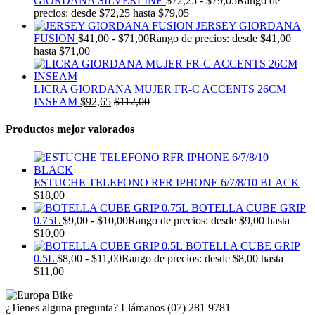
GIORDANA SILVERLINE
$
72,25
-
$
79,05
Rango de
precios: desde $72,25 hasta $79,05
JERSEY GIORDANA
FUSION
$
41,00
-
$
71,00
Rango de precios: desde $41,00
hasta $71,00
LICRA GIORDANA MUJER FR-C ACCENTS 26CM
INSEAM
$
92,65
$
112,00
Productos mejor valorados
ESTUCHE TELEFONO RFR IPHONE 6/7/8/10 BLACK
$
18,00
BOTELLA CUBE GRIP
0.75L
$
9,00
-
$
10,00
Rango de precios: desde $9,00 hasta
$10,00
BOTELLA CUBE GRIP
0.5L
$
8,00
-
$
11,00
Rango de precios: desde $8,00 hasta
$11,00
¿Tienes alguna pregunta? Llámanos
(07) 281 9781