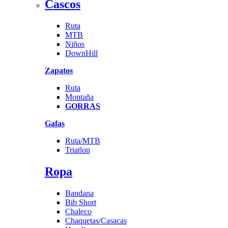
Cascos
Ruta
MTB
Niños
DownHill
Zapatos
Ruta
Montaña
GORRAS
Gafas
Ruta/MTB
Triatlon
Ropa
Bandana
Bib Short
Chaleco
Chaquetas/Casacas