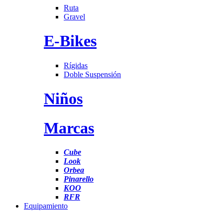
Ruta
Gravel
E-Bikes
Rígidas
Doble Suspensión
Niños
Marcas
Cube
Look
Orbea
Pinarello
KOO
RFR
Equipamiento