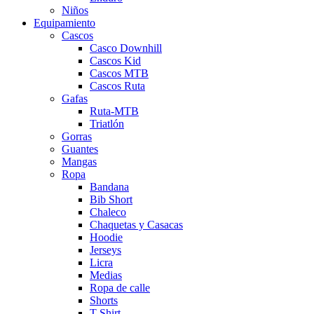
Niños
Equipamiento
Cascos
Casco Downhill
Cascos Kid
Cascos MTB
Cascos Ruta
Gafas
Ruta-MTB
Triatlón
Gorras
Guantes
Mangas
Ropa
Bandana
Bib Short
Chaleco
Chaquetas y Casacas
Hoodie
Jerseys
Licra
Medias
Ropa de calle
Shorts
T-Shirt