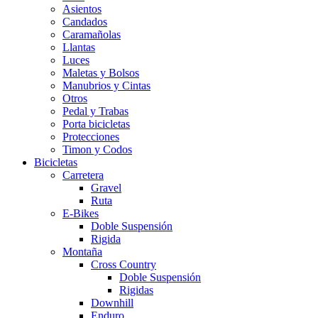
Asientos
Candados
Caramañolas
Llantas
Luces
Maletas y Bolsos
Manubrios y Cintas
Otros
Pedal y Trabas
Porta bicicletas
Protecciones
Timon y Codos
Bicicletas
Carretera
Gravel
Ruta
E-Bikes
Doble Suspensión
Rigida
Montaña
Cross Country
Doble Suspensión
Rigidas
Downhill
Enduro