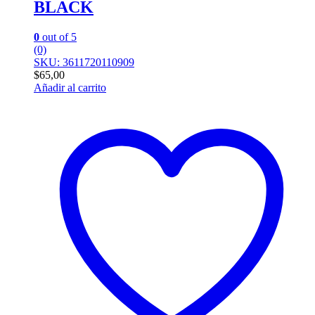
BLACK
0
out of 5
(0)
SKU: 3611720110909
$
65,00
Añadir al carrito