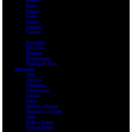
Ropa
Cascos
Gafas
Gorras
Guantes
Mangas
Indoor
Repuestos
Bike Care
Dropout
Herramientas
Pastillas de freno
Accesorios
Aros
Asientos
Candados
Caramañolas
Llantas
Luces
Maletas y Bolsos
Manubrios y Cintas
Otros
Pedal y Trabas
Porta bicicletas