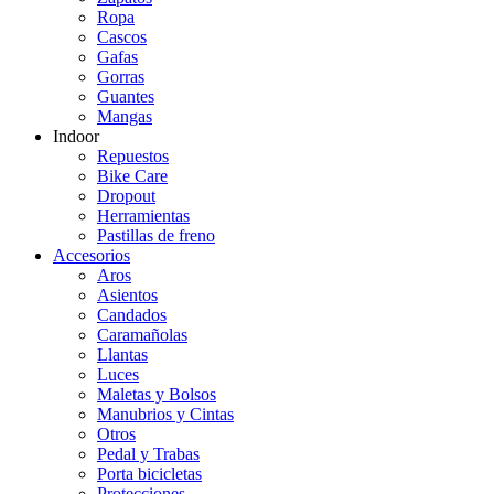
Ropa
Cascos
Gafas
Gorras
Guantes
Mangas
Indoor
Repuestos
Bike Care
Dropout
Herramientas
Pastillas de freno
Accesorios
Aros
Asientos
Candados
Caramañolas
Llantas
Luces
Maletas y Bolsos
Manubrios y Cintas
Otros
Pedal y Trabas
Porta bicicletas
Protecciones