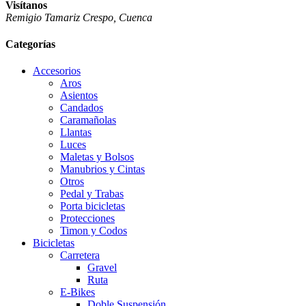
Visítanos
Remigio Tamariz Crespo, Cuenca
Categorías
Accesorios
Aros
Asientos
Candados
Caramañolas
Llantas
Luces
Maletas y Bolsos
Manubrios y Cintas
Otros
Pedal y Trabas
Porta bicicletas
Protecciones
Timon y Codos
Bicicletas
Carretera
Gravel
Ruta
E-Bikes
Doble Suspensión