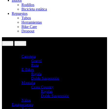
Indoor
Rodillos
Bicicleta estática
Repuestos
Tubos
Herramientas
Bike Care
Dropout
Open
Close
Bicicletas
Carretera
Gravel
Ruta
E-Bikes
Rigida
Doble Suspensión
Montaña
Cross Country
Rigidas
Doble Suspensión
Niños
Equipamiento
Zapatos