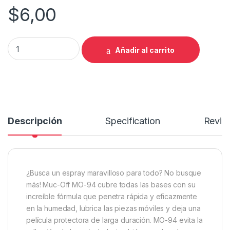
$
6,00
LUBRICANTE MULTIUSO MUC-OFF MO-94 SPRAY 400 ML quan
Añadir al carrito
Descripción
Specification
Revie
¿Busca un espray maravilloso para todo? No busque
más! Muc-Off MO-94 cubre todas las bases con su
increíble fórmula que penetra rápida y eficazmente
en la humedad, lubrica las piezas móviles y deja una
película protectora de larga duración. MO-94 evita la