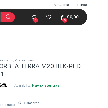
Mi Cuenta
Tienda
$
0,00
0
0
oción Bici
,
Promociones
 ORBEA TERRA M20 BLK-RED
1
Availability:
Hay existencias
Comparar
a de deseos