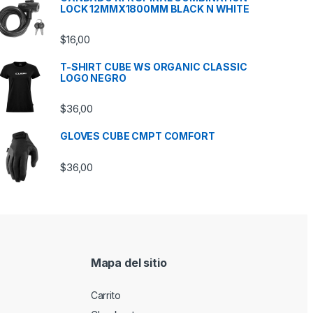
LOCK 12MMX1800MM BLACK N WHITE
5 hasta $79,05
$
16,00
T-SHIRT CUBE WS ORGANIC CLASSIC
LOGO NEGRO
 hasta $71,00
$
36,00
GLOVES CUBE CMPT COMFORT
$
36,00
Mapa del sitio
Carrito