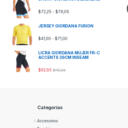
Rango de precios: desde $72,2
$
72,25
$
79,05
-
JERSEY GIORDANA FUSION
Rango de precios: desde $41,00
$
41,00
$
71,00
-
LICRA GIORDANA MUJER FR-C
ACCENTS 26CM INSEAM
$
92,65
$
112,00
Categorías
Accesorios