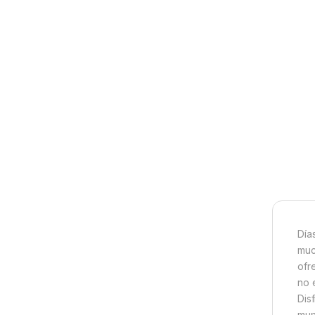
Día
muc
ofr
no 
Dis
mund