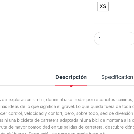
XS
BICICLETA ORBEA 
Descripción
Specification
s de exploración sin fin, dormir al raso, rodar por recónditos camino
has ideas de lo que significa el gravel. Lo que queda fuera de toda 
ecer control, velocidad y confort, pero, sobre todo, sed de diversión
es ni una bicicleta de carretera adaptada ni una bici de montaña a la
fruta de mayor comodidad en tus salidas de carretera, descubre dón
o ahí fuera y Terra está lista para explorarlo junto a ti.