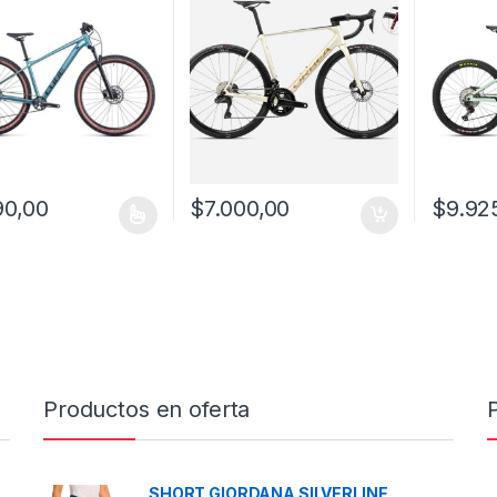
90,00
$
7.000,00
$
9.92
oducto tiene múltiples variantes. Las opciones se pueden elegir en l
Este prod
Productos en oferta
SHORT GIORDANA SILVERLINE