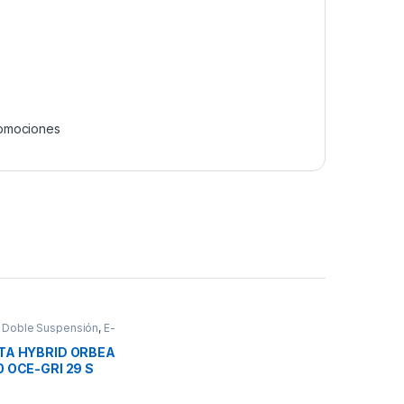
omociones
,
Doble Suspensión
,
E-
moción Bici
,
nes
ETA HYBRID ORBEA
0 OCE-GRI 29 S