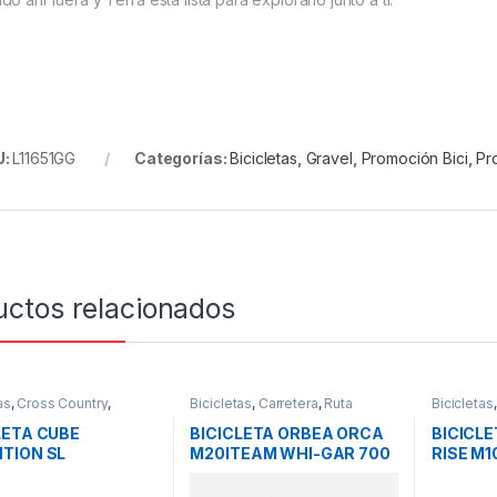
U:
L11651GG
Categorías:
Bicicletas
,
Gravel
,
Promoción Bici
,
Pr
uctos relacionados
as
,
Cross Country
,
Bicicletas
,
Carretera
,
Ruta
Bicicletas
a
,
Rigidas
Bikes
,
Pro
Promocio
LETA CUBE
BICICLETA ORBEA ORCA
BICICL
TION SL
M20ITEAM WHI-GAR 700
RISE M1
SEBLUE N BLACK
53 CM 2024
2022
4″ 2022