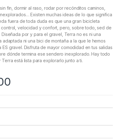
in fin, dormir al raso, rodar por recónditos caminos,
inexplorados… Existen muchas ideas de lo que significa
eda fuera de toda duda es que una gran bicicleta
control, velocidad y confort, pero, sobre todo, sed de
. Diseñada por y para el gravel, Terra no es ni una
ra adaptada ni una bici de montaña a la que le hemos
 ES gravel. Disfruta de mayor comodidad en tus salidas
bre dónde termina ese sendero inexplorado. Hay todo
Terra está lista para explorarlo junto a ti.
00