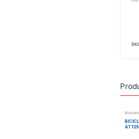
SK
Prod
Biciclet
Montañ
BICIC
ATTEN
REVER
27.5 1