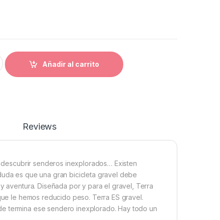
TERRA M20 BLK-RED 700 XS 2021 quantity
Añadir al carrito
Reviews
s, descubrir senderos inexplorados… Existen
duda es que una gran bicicleta gravel debe
 y aventura. Diseñada por y para el gravel, Terra
 que le hemos reducido peso. Terra ES gravel.
de termina ese sendero inexplorado. Hay todo un