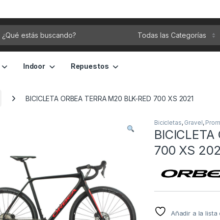
rch for:
Indoor
Repuestos
BICICLETA ORBEA TERRA M20 BLK-RED 700 XS 2021
Bicicletas
,
Gravel
,
Prom
BICICLETA
700 XS 202
Añadir a la list