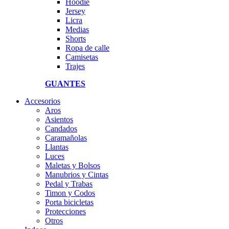
Hoodie
Jersey
Licra
Medias
Shorts
Ropa de calle
Camisetas
Trajes
GUANTES
Accesorios
Aros
Asientos
Candados
Caramañolas
Llantas
Luces
Maletas y Bolsos
Manubrios y Cintas
Pedal y Trabas
Timon y Codos
Porta bicicletas
Protecciones
Otros