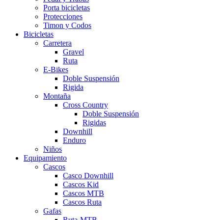
Porta bicicletas
Protecciones
Timon y Codos
Bicicletas
Carretera
Gravel
Ruta
E-Bikes
Doble Suspensión
Rigida
Montaña
Cross Country
Doble Suspensión
Rigidas
Downhill
Enduro
Niños
Equipamiento
Cascos
Casco Downhill
Cascos Kid
Cascos MTB
Cascos Ruta
Gafas
Ruta-MTB