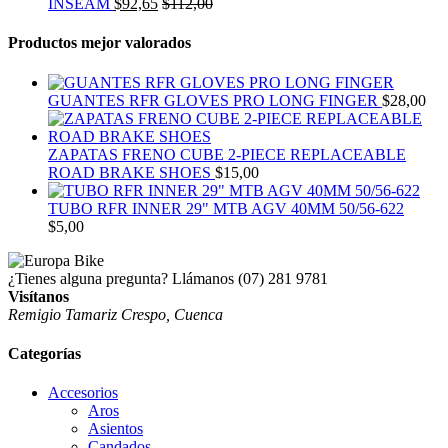
INSEAM
$
92,65
$
112,00
Productos mejor valorados
GUANTES RFR GLOVES PRO LONG FINGER
$
28,00
ZAPATAS FRENO CUBE 2-PIECE REPLACEABLE
ROAD BRAKE SHOES
$
15,00
TUBO RFR INNER 29" MTB AGV 40MM 50/56-622
$
5,00
¿Tienes alguna pregunta? Llámanos
(07) 281 9781
Visítanos
Remigio Tamariz Crespo, Cuenca
Categorías
Accesorios
Aros
Asientos
Candados