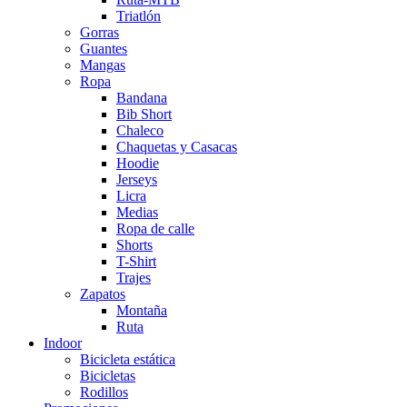
Triatlón
Gorras
Guantes
Mangas
Ropa
Bandana
Bib Short
Chaleco
Chaquetas y Casacas
Hoodie
Jerseys
Licra
Medias
Ropa de calle
Shorts
T-Shirt
Trajes
Zapatos
Montaña
Ruta
Indoor
Bicicleta estática
Bicicletas
Rodillos