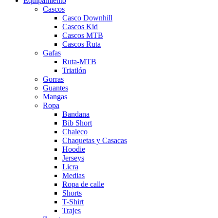
Equipamiento
Cascos
Casco Downhill
Cascos Kid
Cascos MTB
Cascos Ruta
Gafas
Ruta-MTB
Triatlón
Gorras
Guantes
Mangas
Ropa
Bandana
Bib Short
Chaleco
Chaquetas y Casacas
Hoodie
Jerseys
Licra
Medias
Ropa de calle
Shorts
T-Shirt
Trajes