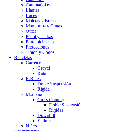
Caramañolas
Llantas
Luces
Maletas y Bolsos
Manubrios y Cintas
Otros
Pedal y Trabas
Porta bicicletas
Protecciones
Timon y Codos
Bicicletas
Carretera
Gravel
Ruta
E-Bikes
Doble Suspensión
Rigida
Montaña
Cross Country
Doble Suspensión
Rigidas
Downhill
Enduro
Niños