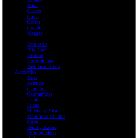
Ropa
Cascos
Gafas
Gorras
Guantes
Mangas
Indoor
Repuestos
Bike Care
Dropout
Herramientas
Pastillas de freno
Accesorios
Aros
Asientos
Candados
Caramañolas
Llantas
Luces
Maletas y Bolsos
Manubrios y Cintas
Otros
Pedal y Trabas
Porta bicicletas