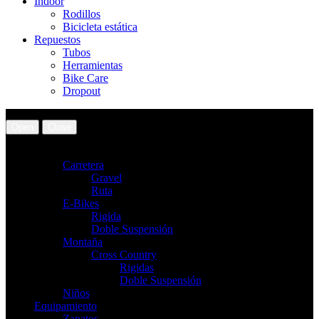
Indoor
Rodillos
Bicicleta estática
Repuestos
Tubos
Herramientas
Bike Care
Dropout
Open
Close
Bicicletas
Carretera
Gravel
Ruta
E-Bikes
Rigida
Doble Suspensión
Montaña
Cross Country
Rigidas
Doble Suspensión
Niños
Equipamiento
Zapatos