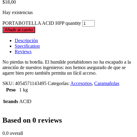
$
18,00
Hay existencias
PORTABOTELLA ACID HPP quantity
Añadir al carrito
Descripción
Specification
Reviews
No pierdas tu botella. El humilde portabidones no ha escapado a la
atención de nuestros ingenieros: nos hemos asegurado de que se
agarre bien pero también permita un fácil acceso.
SKU:
4054571143495
Categorías:
Accesorios
,
Caramañolas
Peso
1 kg
brands
ACID
Based on 0 reviews
0.0
overall