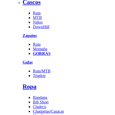
Cascos
Ruta
MTB
Niños
DownHill
Zapatos
Ruta
Montaña
GORRAS
Gafas
Ruta/MTB
Triatlon
Ropa
Bandana
Bib Short
Chaleco
Chaquetas/Casacas