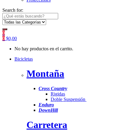
Search for:
0
0
$
0,00
No hay productos en el carrito.
Bicicletas
Montaña
Cross Country
Rigidas
Doble Suspensión
Enduro
DownHill
Carretera