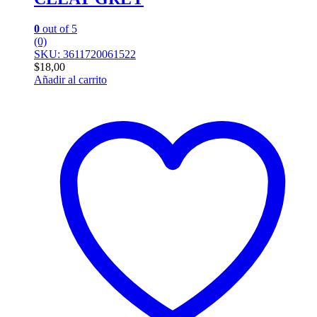
0
out of 5
(0)
SKU: 3611720061522
$
18,00
Añadir al carrito