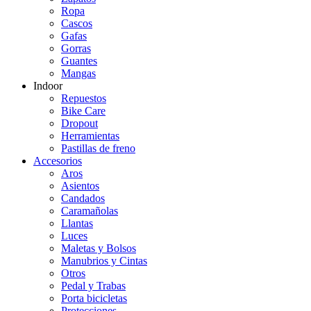
Ropa
Cascos
Gafas
Gorras
Guantes
Mangas
Indoor
Repuestos
Bike Care
Dropout
Herramientas
Pastillas de freno
Accesorios
Aros
Asientos
Candados
Caramañolas
Llantas
Luces
Maletas y Bolsos
Manubrios y Cintas
Otros
Pedal y Trabas
Porta bicicletas
Protecciones