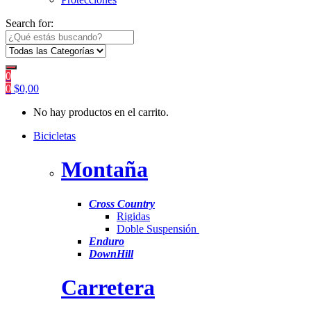
Search for:
0
0
$
0,00
No hay productos en el carrito.
Bicicletas
Montaña
Cross Country
Rigidas
Doble Suspensión
Enduro
DownHill
Carretera