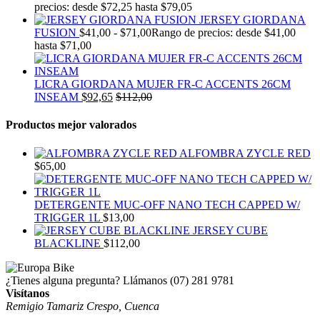
precios: desde $72,25 hasta $79,05
JERSEY GIORDANA
FUSION
$
41,00
-
$
71,00
Rango de precios: desde $41,00
hasta $71,00
LICRA GIORDANA MUJER FR-C ACCENTS 26CM
INSEAM
$
92,65
$
112,00
Productos mejor valorados
ALFOMBRA ZYCLE RED
$
65,00
DETERGENTE MUC-OFF NANO TECH CAPPED W/
TRIGGER 1L
$
13,00
JERSEY CUBE
BLACKLINE
$
112,00
¿Tienes alguna pregunta? Llámanos
(07) 281 9781
Visítanos
Remigio Tamariz Crespo, Cuenca