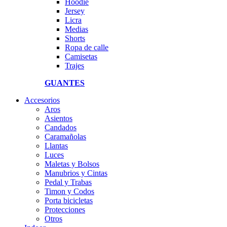
Hoodie
Jersey
Licra
Medias
Shorts
Ropa de calle
Camisetas
Trajes
GUANTES
Accesorios
Aros
Asientos
Candados
Caramañolas
Llantas
Luces
Maletas y Bolsos
Manubrios y Cintas
Pedal y Trabas
Timon y Codos
Porta bicicletas
Protecciones
Otros