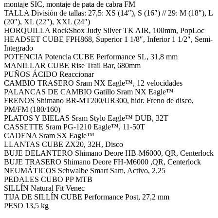
montaje SIC, montaje de pata de cabra FM
TALLA División de tallas: 27,5: XS (14″), S (16″) // 29: M (18″), L
(20″), XL (22″), XXL (24″)
HORQUILLA RockShox Judy Silver TK AIR, 100mm, PopLoc
HEADSET CUBE FPH868, Superior 1 1/8″, Inferior 1 1/2″, Semi-
Integrado
POTENCIA Potencia CUBE Performance SL, 31,8 mm
MANILLAR CUBE Rise Trail Bar, 680mm
PUÑOS ÁCIDO Reaccionar
CAMBIO TRASERO Sram NX Eagle™, 12 velocidades
PALANCAS DE CAMBIO Gatillo Sram NX Eagle™
FRENOS Shimano BR-MT200/UR300, hidr. Freno de disco,
PM/FM (180/160)
PLATOS Y BIELAS Sram Stylo Eagle™ DUB, 32T
CASSETTE Sram PG-1210 Eagle™, 11-50T
CADENA Sram SX Eagle™
LLANTAS CUBE ZX20, 32H, Disco
BUJE DELANTERO Shimano Deore HB-M6000, QR, Centerlock
BUJE TRASERO Shimano Deore FH-M6000 ,QR, Centerlock
NEUMÁTICOS Schwalbe Smart Sam, Activo, 2.25
PEDALES CUBO PP MTB
SILLÍN Natural Fit Venec
TIJA DE SILLÍN CUBE Performance Post, 27,2 mm
PESO 13,5 kg