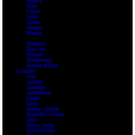
Ropa
Cascos
Gafas
Gorras
Guantes
Mangas
Indoor
Repuestos
Bike Care
Dropout
Herramientas
Pastillas de freno
Accesorios
Aros
Asientos
Candados
Caramañolas
Llantas
Luces
Maletas y Bolsos
Manubrios y Cintas
Otros
Pedal y Trabas
Porta bicicletas