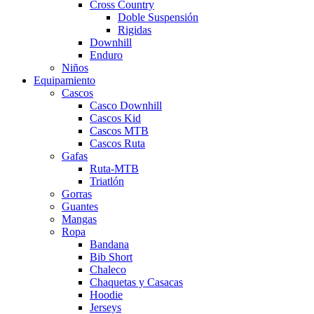
Cross Country
Doble Suspensión
Rigidas
Downhill
Enduro
Niños
Equipamiento
Cascos
Casco Downhill
Cascos Kid
Cascos MTB
Cascos Ruta
Gafas
Ruta-MTB
Triatlón
Gorras
Guantes
Mangas
Ropa
Bandana
Bib Short
Chaleco
Chaquetas y Casacas
Hoodie
Jerseys