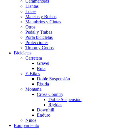
Caramañolas
Llantas
Luces
Maletas y Bolsos
Manubrios y Cintas
Otros
Pedal y Trabas
Porta bicicletas
Protecciones
Timon y Codos
Bicicletas
Carretera
Gravel
Ruta
E-Bikes
Doble Suspensión
Rigida
Montaña
Cross Country
Doble Suspensión
Rigidas
Downhill
Enduro
Niños
Equipamiento