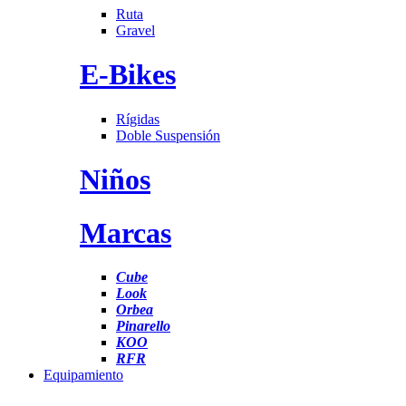
Ruta
Gravel
E-Bikes
Rígidas
Doble Suspensión
Niños
Marcas
Cube
Look
Orbea
Pinarello
KOO
RFR
Equipamiento