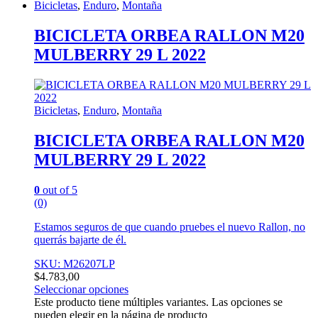
Bicicletas
,
Enduro
,
Montaña
BICICLETA ORBEA RALLON M20
MULBERRY 29 L 2022
Bicicletas
,
Enduro
,
Montaña
BICICLETA ORBEA RALLON M20
MULBERRY 29 L 2022
0
out of 5
(0)
Estamos seguros de que cuando pruebes el nuevo Rallon, no
querrás bajarte de él.
SKU: M26207LP
$
4.783,00
Seleccionar opciones
Este producto tiene múltiples variantes. Las opciones se
pueden elegir en la página de producto