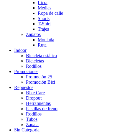
Licra
Medias
Ropa de calle
Shorts
T-Shirt
Trajes
Zapatos
Montaña
Ruta
Indoor
Bicicleta estática
Bicicletas
Rodillos
Promociones
Promoción 25
Promoción Bici
Repuestos
Bike Care
Dropout
Herramientas
Pastillas de freno
Rodillos
Tubos
Zapata
Sin Categoria