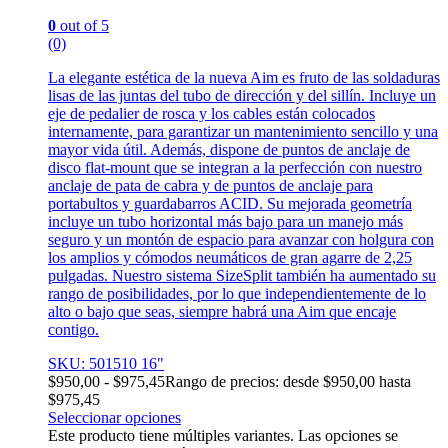
0
out of 5
(0)
La elegante estética de la nueva Aim es fruto de las soldaduras
lisas de las juntas del tubo de dirección y del sillín. Incluye un
eje de pedalier de rosca y los cables están colocados
internamente, para garantizar un mantenimiento sencillo y una
mayor vida útil. Además, dispone de puntos de anclaje de
disco flat-mount que se integran a la perfección con nuestro
anclaje de pata de cabra y de puntos de anclaje para
portabultos y guardabarros ACID. Su mejorada geometría
incluye un tubo horizontal más bajo para un manejo más
seguro y un montón de espacio para avanzar con holgura con
los amplios y cómodos neumáticos de gran agarre de 2,25
pulgadas. Nuestro sistema SizeSplit también ha aumentado su
rango de posibilidades, por lo que independientemente de lo
alto o bajo que seas, siempre habrá una Aim que encaje
contigo.
SKU: 501510 16"
$
950,00
-
$
975,45
Rango de precios: desde $950,00 hasta
$975,45
Seleccionar opciones
Este producto tiene múltiples variantes. Las opciones se