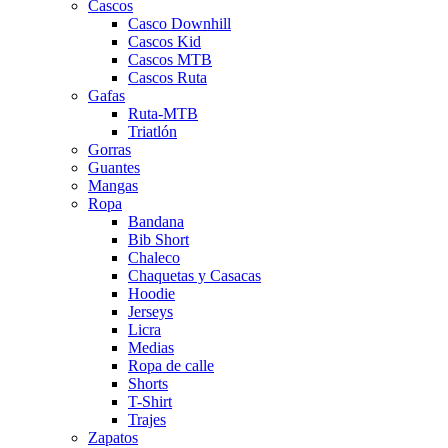
Cascos
Casco Downhill
Cascos Kid
Cascos MTB
Cascos Ruta
Gafas
Ruta-MTB
Triatlón
Gorras
Guantes
Mangas
Ropa
Bandana
Bib Short
Chaleco
Chaquetas y Casacas
Hoodie
Jerseys
Licra
Medias
Ropa de calle
Shorts
T-Shirt
Trajes
Zapatos