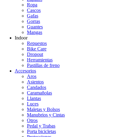
Ropa
Cascos
Gafas
Gorras
Guantes
Mangas
Indoor
Repuestos
Bike Care
Dropout
Herramientas
Pastillas de freno
Accesorios
Aros
Asientos
Candados
Caramañolas
Llantas
Luces
Maletas y Bolsos
Manubrios y Cintas
Otros
Pedal y Trabas
Porta bicicletas
Protecciones