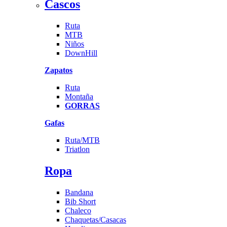
Cascos
Ruta
MTB
Niños
DownHill
Zapatos
Ruta
Montaña
GORRAS
Gafas
Ruta/MTB
Triatlon
Ropa
Bandana
Bib Short
Chaleco
Chaquetas/Casacas