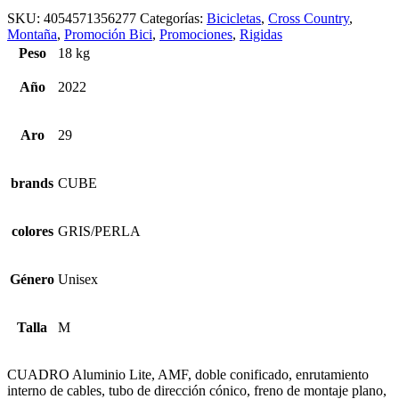
SKU:
4054571356277
Categorías:
Bicicletas
,
Cross Country
,
Montaña
,
Promoción Bici
,
Promociones
,
Rigidas
Peso
18 kg
Año
2022
Aro
29
brands
CUBE
colores
GRIS/PERLA
Género
Unisex
Talla
M
CUADRO Aluminio Lite, AMF, doble conificado, enrutamiento
interno de cables, tubo de dirección cónico, freno de montaje plano,