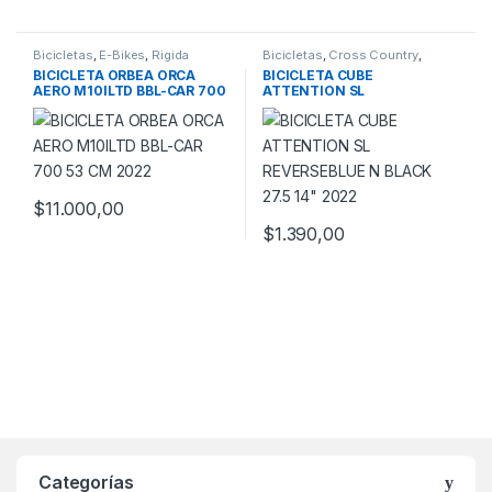
Este producto tiene múltiples v
Bicicletas
,
E-Bikes
,
Rigida
Bicicletas
,
Cross Country
,
Montaña
,
Rigidas
BICICLETA ORBEA ORCA
BICICLETA CUBE
AERO M10ILTD BBL-CAR 700
ATTENTION SL
53 CM 2022
REVERSEBLUE N BLACK 27.5
14″ 2022
$
11.000,00
$
1.390,00
Este producto tiene múltiples v
Categorías