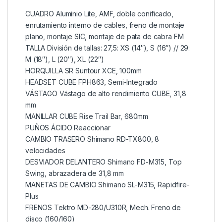
CUADRO Aluminio Lite, AMF, doble conificado,
enrutamiento interno de cables, freno de montaje
plano, montaje SIC, montaje de pata de cabra FM
TALLA División de tallas: 27,5: XS (14″), S (16″) // 29:
M (18″), L (20″), XL (22″)
HORQUILLA SR Suntour XCE, 100mm
HEADSET CUBE FPH863, Semi-Integrado
VÁSTAGO Vástago de alto rendimiento CUBE, 31,8
mm
MANILLAR CUBE Rise Trail Bar, 680mm
PUÑOS ÁCIDO Reaccionar
CAMBIO TRASERO Shimano RD-TX800, 8
velocidades
DESVIADOR DELANTERO Shimano FD-M315, Top
Swing, abrazadera de 31,8 mm
MANETAS DE CAMBIO Shimano SL-M315, Rapidfire-
Plus
FRENOS Tektro MD-280/U310R, Mech. Freno de
disco (160/160)