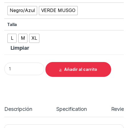
Negro/Azul
VERDE MUSGO
Talla
L
M
XL
Limpiar
CUBE AIM aro: 29 año: 2022 quantity
Añadir al carrito
Descripción
Specification
Review