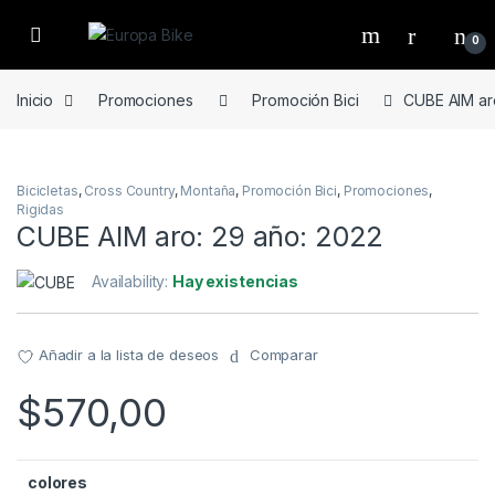
Open
0
Inicio
Promociones
Promoción Bici
CUBE AIM ar
Bicicletas
,
Cross Country
,
Montaña
,
Promoción Bici
,
Promociones
,
Rigidas
CUBE AIM aro: 29 año: 2022
Availability:
Hay existencias
Añadir a la lista de deseos
Comparar
$
570,00
colores