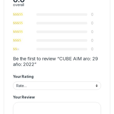
overall
0
0
0
0
0
Be the first to review “CUBE AIM aro: 29
año: 2022”
Your Rating
Your Review