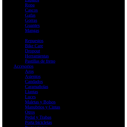
Ropa
Cascos
Gafas
Gorras
Guantes
Mangas
Indoor
Repuestos
Bike Care
Dropout
Herramientas
Pastillas de freno
Accesorios
Aros
Asientos
Candados
Caramañolas
Llantas
Luces
Maletas y Bolsos
Manubrios y Cintas
Otros
Pedal y Trabas
Porta bicicletas