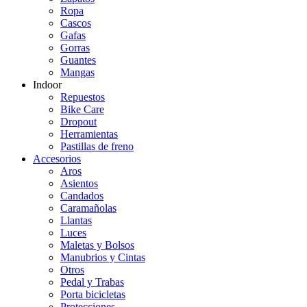
Ropa
Cascos
Gafas
Gorras
Guantes
Mangas
Indoor
Repuestos
Bike Care
Dropout
Herramientas
Pastillas de freno
Accesorios
Aros
Asientos
Candados
Caramañolas
Llantas
Luces
Maletas y Bolsos
Manubrios y Cintas
Otros
Pedal y Trabas
Porta bicicletas
Protecciones