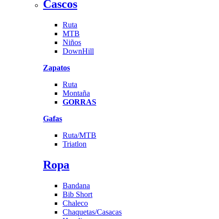
Cascos
Ruta
MTB
Niños
DownHill
Zapatos
Ruta
Montaña
GORRAS
Gafas
Ruta/MTB
Triatlon
Ropa
Bandana
Bib Short
Chaleco
Chaquetas/Casacas