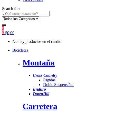
Search for:
0
0
$
0,00
No hay productos en el carrito.
Bicicletas
Montaña
Cross Country
Rigidas
Doble Suspensión
Enduro
DownHill
Carretera