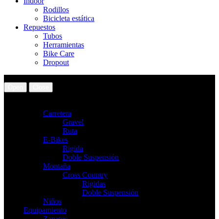
Indoor
Rodillos
Bicicleta estática
Repuestos
Tubos
Herramientas
Bike Care
Dropout
Open
Close
Bicicletas
Carretera
Gravel
Ruta
E-Bikes
Rigida
Doble Suspensión
Montaña
Cross Country
Rigidas
Doble Suspensión
Niños
Equipamiento
Zapatos