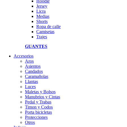
Hoodie
Jersey
Licra
Medias
Shorts
Ropa de calle
Camisetas
Trajes
GUANTES
Accesorios
Aros
Asientos
Candados
Caramañolas
Llantas
Luces
Maletas y Bolsos
Manubrios y Cintas
Pedal y Trabas
Timon y Codos
Porta bicicletas
Protecciones
Otros