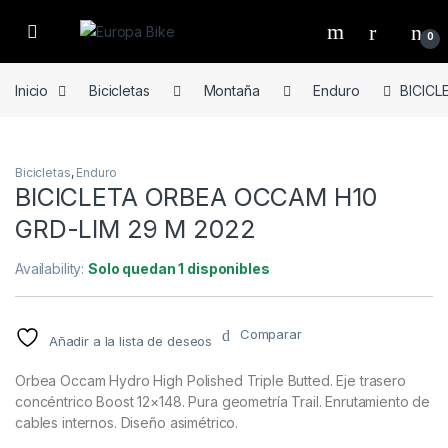
Open
0
Inicio
Bicicletas
Montaña
Enduro
BICICL
Bicicletas
,
Enduro
BICICLETA ORBEA OCCAM H10
GRD-LIM 29 M 2022
Availability:
Solo quedan 1 disponibles
Comparar
Añadir a la lista de deseos
Orbea Occam Hydro High Polished Triple Butted. Eje trasero
concéntrico Boost 12×148. Pura geometría Trail. Enrutamiento de
cables internos. Diseño asimétrico.