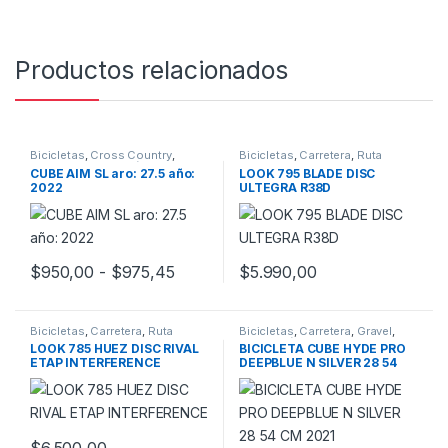
Productos relacionados
Bicicletas
,
Cross Country
,
Bicicletas
,
Carretera
,
Ruta
Montaña
,
Promoción Bici
,
CUBE AIM SL aro: 27.5 año:
LOOK 795 BLADE DISC
Promociones
,
Rigidas
2022
ULTEGRA R38D
Rango de precios: desde $950,00 h
$
950,00
-
$
975,45
$
5.990,00
Este producto tiene múltiples variantes. Las opciones se pueden
Bicicletas
,
Carretera
,
Ruta
Bicicletas
,
Carretera
,
Gravel
,
Promoción Bici
,
Promociones
,
LOOK 785 HUEZ DISC RIVAL
BICICLETA CUBE HYDE PRO
Ruta
ETAP INTERFERENCE
DEEPBLUE N SILVER 28 54
CM 2021
$
6.500,00