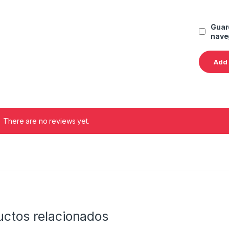
Guar
nave
There are no reviews yet.
uctos relacionados