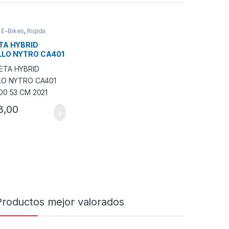
,
E-Bikes
,
Rigida
TA HYBRID
LLO NYTRO CA401
00 53 CM 2021
as opciones se pueden elegir en la página de producto
3,00
a página de producto
Productos mejor valorados