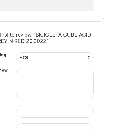
 first to review “BICICLETA CUBE ACID
REY N RED 20 2022”
ing
view