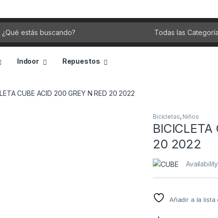
rch for:
Indoor
Repuestos
CLETA CUBE ACID 200 GREY N RED 20 2022
Bicicletas
,
Niños
BICICLETA
20 2022
Availabilit
Añadir a la list