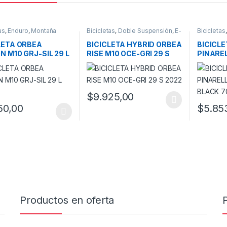
as
,
Enduro
,
Montaña
Bicicletas
,
Doble Suspensión
,
E-
Bicicletas
Bikes
,
Promoción Bici
,
Promociones
LETA ORBEA
BICICLETA HYBRID ORBEA
BICICLE
N M10 GRJ-SIL 29 L
RISE M10 OCE-GRI 29 S
PINARE
2022
BLACK 7
$
9.925,00
Este producto tiene múltiples variantes. L
50,00
$
5.85
oducto tiene múltiples variantes. Las opciones se pueden elegir en l
Productos en oferta