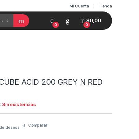
Mi Cuenta
Tienda
$
0,00
0
0
 CUBE ACID 200 GREY N RED
y:
Sin existencias
Comparar
a de deseos