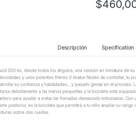
$
460,0
Descripción
Specification
Acid 200 es, desde todos los ángulos, una versión en miniatura de su
elocidades y unos potentes frenos V-brake fáciles de controlar, tu jov
arrollar su confianza y habilidades… y pasarlo genial en el proceso.
starse debidamente a las manos pequeñas y la bicicleta está equipa
antero para ayudar a evitar las frenadas demasiado entusiastas. Con
parte posterior, es la bicicleta que permitirá a tu niño ampliar su rang
nturas sobre dos ruedas.