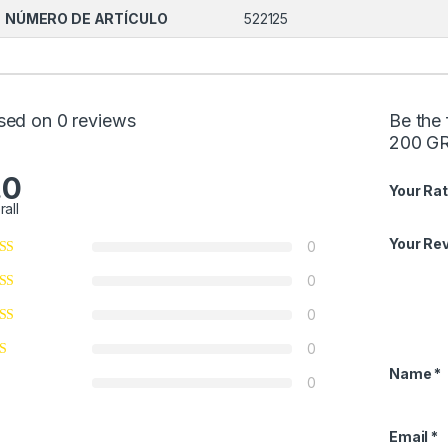
NÚMERO DE ARTÍCULO
522125
sed on 0 reviews
Be the
200 G
.0
Your Rat
rall
Your Re
0
0
0
0
Name
*
0
Email
*