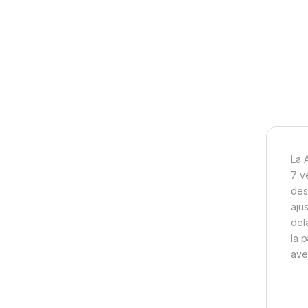
La 
7 v
des
aju
del
la 
ave