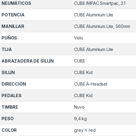
NEUMÁTICOS
CUBE IMPAC Smartpac, 2.1
POTENCIA
CUBE Aluminium Lite
MANILLAR
CUBE Aluminium Lite, 560mm
PUÑOS
Velo
TIJA
CUBE Aluminium Lite
ABRAZADERA DE SILLÍN
CUBE
SILLÍN
CUBE Kid
DIRECCIÓN
CUBE A-Headset
PEDALES
CUBE Kid
TIMBRE
Nuvo
PESO
9,4 kg
COLOR
grey´n´red