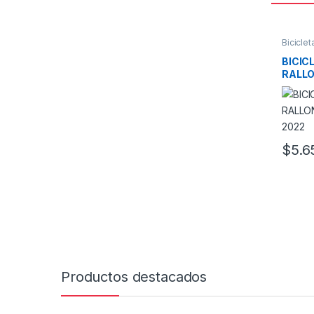
Biciclet
BICIC
RALLO
2022
$
5.6
Este pr
Productos destacados