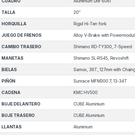
CUADRO
Aluminium Lite 6061
TALLA
20″
HORQUILLA
Rigid Hi-Ten fork
JUEGO DE FRENOS
Alloy V-Brake with Powermodul
CAMBIO TRASERO
Shimano RD-TY300, 7-Speed
MANETAS
Shimano SL-RS45, Revoshift
BIELAS
Samox, 36T, 127mm with Chaing
PIÑÓN
Sunrace MFM300.7, 13-34T
CADENA
KMC HV500
BUJE DELANTERO
CUBE Aluminium
BUJE TRASERO
CUBE Aluminium
LLANTAS
Aluminium