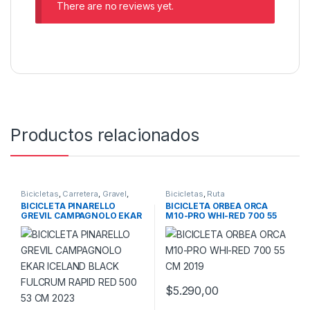
There are no reviews yet.
Productos relacionados
Bicicletas
,
Carretera
,
Gravel
,
Bicicletas
,
Ruta
Promoción Bici
,
Promociones
BICICLETA PINARELLO
BICICLETA ORBEA ORCA
GREVIL CAMPAGNOLO EKAR
M10-PRO WHI-RED 700 55
ICELAND BLACK FULCRUM
CM 2019
RAPID RED 500 53 CM 2023
$
5.290,00
Este producto tiene múltiples v