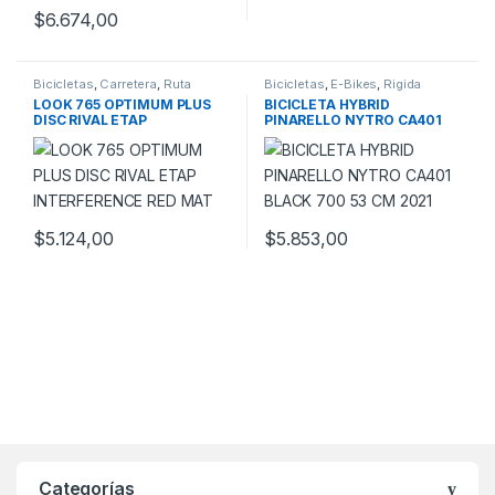
$
6.674,00
Este producto tiene múltiples variantes. Las opciones se pueden
Bicicletas
,
Carretera
,
Ruta
Bicicletas
,
E-Bikes
,
Rigida
LOOK 765 OPTIMUM PLUS
BICICLETA HYBRID
DISC RIVAL ETAP
PINARELLO NYTRO CA401
INTERFERENCE RED MAT
BLACK 700 53 CM 2021
$
5.124,00
$
5.853,00
Este producto tiene múltiples variantes. Las opciones se pueden
Categorías