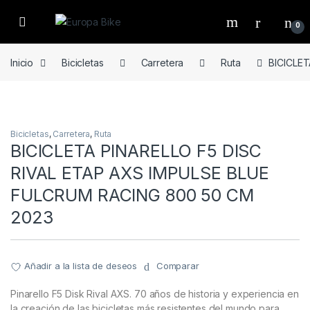
Open
0
Inicio
Bicicletas
Carretera
Ruta
BICICLE
Bicicletas
,
Carretera
,
Ruta
BICICLETA PINARELLO F5 DISC
RIVAL ETAP AXS IMPULSE BLUE
FULCRUM RACING 800 50 CM
2023
Añadir a la lista de deseos
Comparar
Pinarello F5 Disk Rival AXS. 70 años de historia y experiencia en
la creación de las bicicletas más resistentes del mundo para